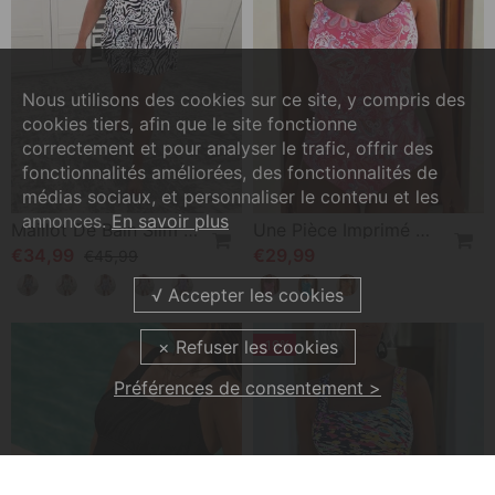
Nous utilisons des cookies sur ce site, y compris des
cookies tiers, afin que le site fonctionne
correctement et pour analyser le trafic, offrir des
fonctionnalités améliorées, des fonctionnalités de
médias sociaux, et personnaliser le contenu et les
annonces.
En savoir plus
Maillot De Bain Slim Fit Imprimé Zèbre
Une Pièce Imprimé Couche Volantée
€34,99
€29,99
€45,99
-19%
Préférences de consentement >