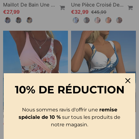
Maillot De Bain Une Pièce Rayé Color-Block
Une Pièce Croisé Devant Volant Rayure
€27,99
€32,99
€45,99
10% DE RÉDUCTION
Nous sommes ravis d'offrir une
remise
Une-Pièce Contraste Floral
Bikini One Piece Imprimé
spéciale de 10 %
sur tous les produits de
€33,99
€25,99
notre magasin.