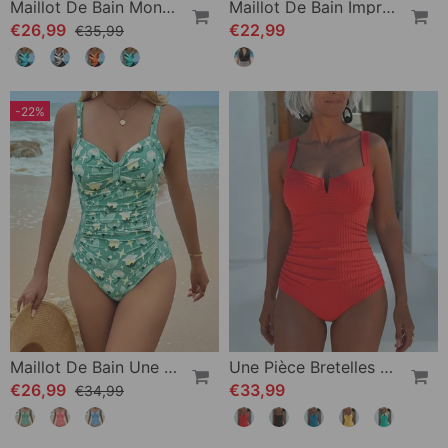
Maillot De Bain Monopièce Cordelette De Couleur Contrastée
Maillot De Bain Imprimé Rayé
€26,99
€22,99
€35,99
-22%
Maillot De Bain Une Pièce Débardeur Imprimé
Une Pièce Bretelles Spaghetti Carré Encolure
€26,99
€33,99
€34,99