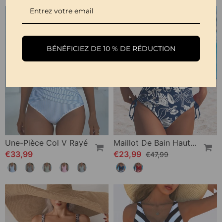
-50%
BÉNÉFICIEZ DE 10 % DE RÉDUCTION
Une-Pièce Col V Rayé
Maillot De Bain Haute Taille Noué Volants Imprimé
€33,99
€23,99
€47,99