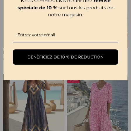
Nous sommes ravis d'offrir une
remise
spéciale de 10 %
sur tous les produits de
notre magasin.
Robe Dentelle Patchwork Asymétrique
Robe Unie Ajourée Décontractée
BÉNÉFICIEZ DE 10 % DE RÉDUCTION
€48,99
€44,99
-30%