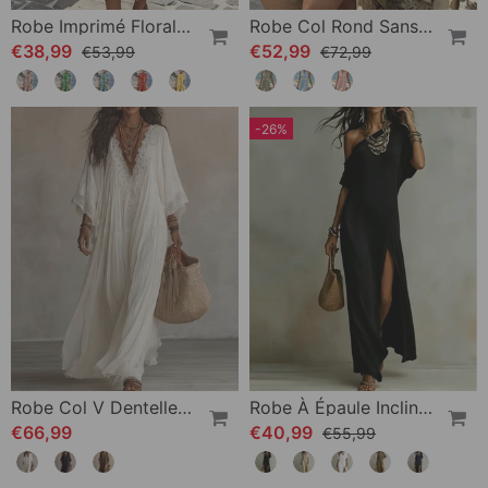
Robe Imprimé Floral Ample
Robe Col Rond Sans Manches Bouton Plissé Imprimé
€38,99
€52,99
€53,99
€72,99
-26%
Robe Col V Dentelle Patchwork Unie
Robe À Épaule Inclinée Et Fente
€66,99
€40,99
€55,99