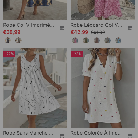
Robe Col V Imprimé Vacances Maxi
Robe Léopard Col V Ample
€38,99
€42,99
€61,99
-27%
-23%
Robe Sans Manche Col V A-Ligne Patchwork
Robe Colorée À Imprimé Cœur Et Col En V