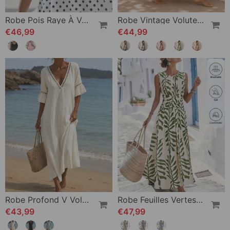
Robe Pois Raye À Volants Spaghetti
Robe Vintage Volute Revers Chemise
€46,99
€44,99
Robe Profond V Volant Manche Évidé Dentelle
Robe Feuilles Vertes Taille Cintrée Sans Manches
€43,99
€47,99