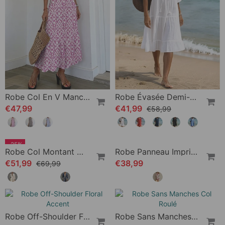
Robe Col En V Manches Mi-Longues Volant Coupe A
Robe Évasée Demi-Manche Nœud À La Taille
€47,99
€41,99
€58,99
-25%