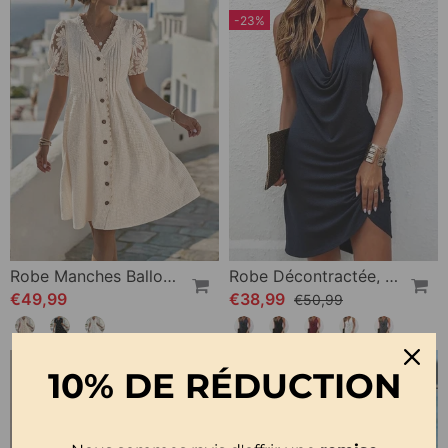
-23%
Robe Manches Ballon Tournesol Dentelle Patchwork
Robe Décontractée, Col Drapé, Sans Manches
€49,99
€38,99
€50,99
10% DE RÉDUCTION