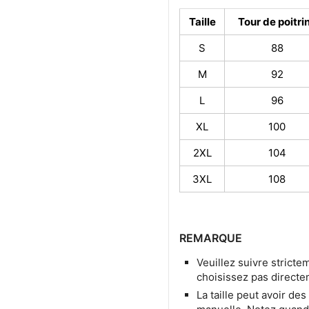
Taille
Tour de poitri
S
88
M
92
L
96
XL
100
2XL
104
3XL
108
REMARQUE
Veuillez suivre strictem
choisissez pas directe
La taille peut avoir de