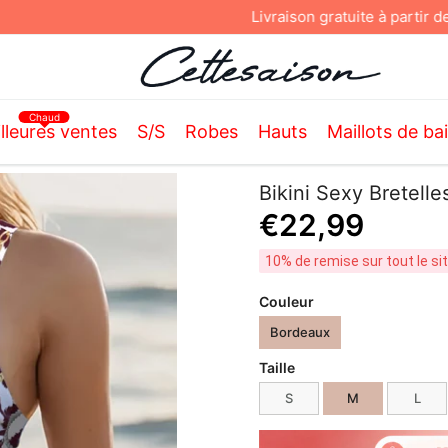
Livraison gratuite à partir de
59€
Chaud
lleures ventes
S/S
Robes
Hauts
Maillots de ba
Bikini Sexy Bretell
€22,99
10% de remise sur tout le s
Couleur
Bordeaux
Taille
S
M
L