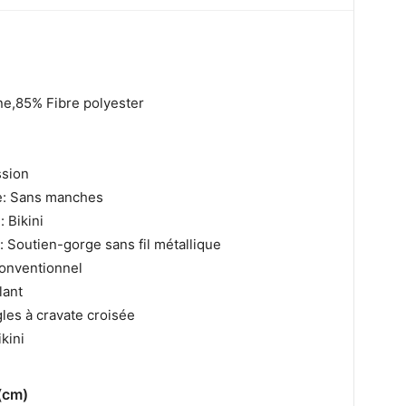
ne,85% Fibre polyester
ssion
e: Sans manches
: Bikini
 Soutien-gorge sans fil métallique
Conventionnel
lant
gles à cravate croisée
kini
(cm)