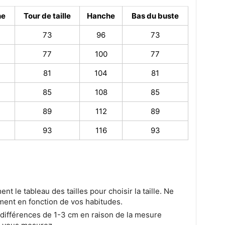
ne
Tour de taille
Hanche
Bas du buste
73
96
73
77
100
77
81
104
81
85
108
85
89
112
89
93
116
93
ent le tableau des tailles pour choisir la taille. Ne
ment en fonction de vos habitudes.
s différences de 1-3 cm en raison de la mesure