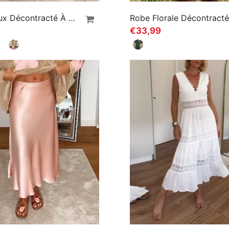
Pull Creux Décontracté À Manches Longues Et Col Rond À Fleurs
€33,99