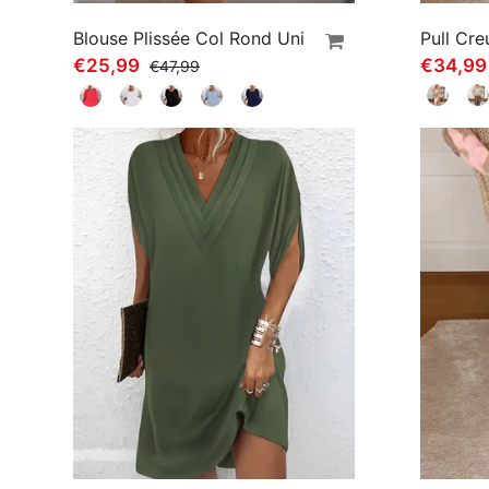
Blouse Plissée Col Rond Uni
€25,99
€34,99
€47,99