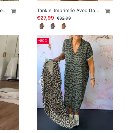
Robe Florale Décontractée À Revers
Tankini Imprimée Avec Double Sangle
€27,99
€32,99
-50%