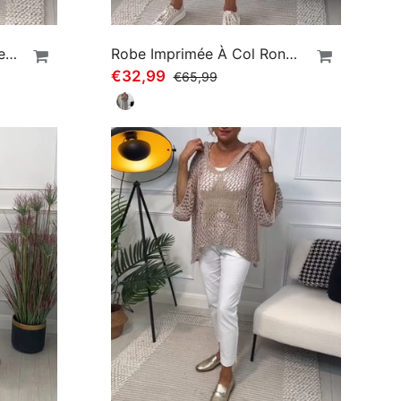
Robe Ample Décontractée À Imprimé Floral Et Poches À Manches Courtes
Robe Imprimée À Col Rond Et Manches Courtes
€32,99
€65,99