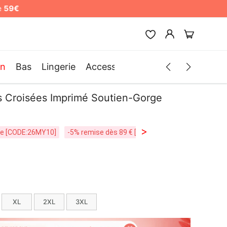
in
Bas
Lingerie
Accessoires
Hommes
Vêteme
es Croisées Imprimé Soutien-Gorge
>
ite [CODE:26MY10]
-5% remise dès 89 € [CODE:SP5]
Livraison Grat
XL
2XL
3XL