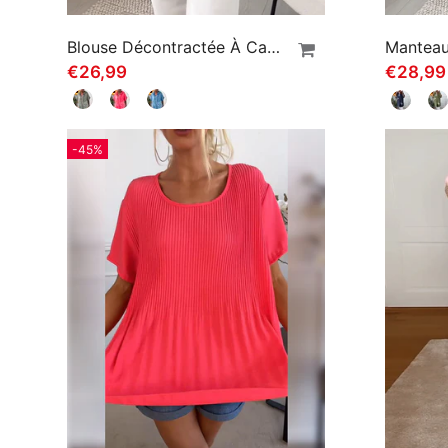
Blouse Décontractée À Capuche Et Manches Courtes À Imprimé Floral
€26,99
€28,9
-45%