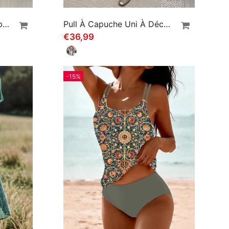
Robe Décontractée À Capuche Et Manches Courtes
Pull À Capuche Uni À Découpes Étoiles
€36,99
-15%