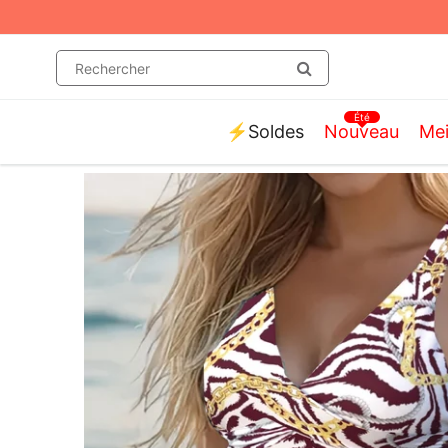
Été
⚡️Soldes
Nouveau
Mei