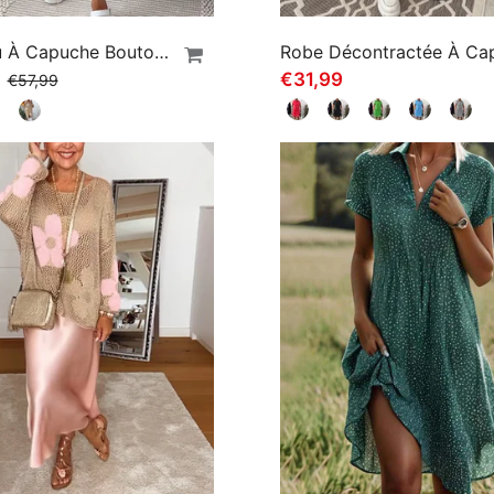
Manteau À Capuche Boutonné Imprimé Lettre
9
€31,99
€57,99