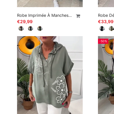
Robe Imprimée À Manches Courtes Et Col Rond
€29,99
€33,99
-50%