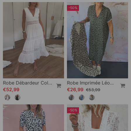
-50%
Robe Débardeur Col V En Dentelle
Robe Imprimée Léopard À Manches Courtes Et Col V
€52,99
€26,99
€53,99
-50%