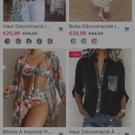
Haut Décontracté Imprimé À Manches Courtes Et Col En V
Robe Décontractée Imprimée À Col En V Et Demi-Manches
€25,99
€33,99
€34,99
€44,99
-13%
Bikinis À Imprimé Floral Et Cache-Maillot
Haut Décontracté À Empiècements Et Boutons À Sequins