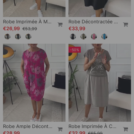
Robe Imprimée À Manches Courtes Et Col Rond
Robe Décontractée À Manches Courtes Et Imprimé Lettre Simple
€26,99
€33,99
€53,99
-50%
Robe Ample Décontractée À Imprimé Floral Et Poches À Manches Courtes
Robe Imprimée À Col Rond Et Manches Courtes
€28,99
€32,99
€65,99