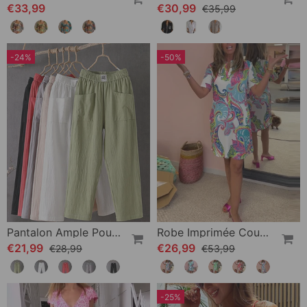
€33,99
€30,99
€35,99
-24%
-50%
Pantalon Ample Pour Femme
Robe Imprimée Coupe Slim
€21,99
€26,99
€28,99
€53,99
-25%