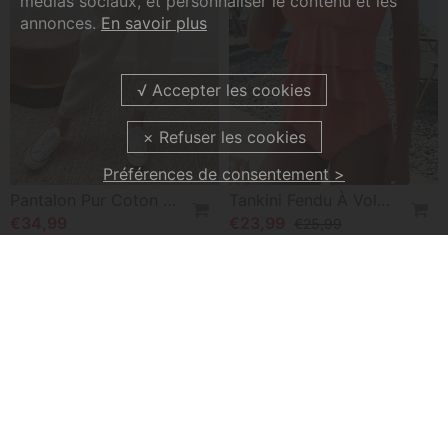
médias sociaux, et personnaliser le contenu et les
annonces.
En savoir plus
Préférences de consentement >
Pantalon Pur Coton Couleur Unie
Tankini Fendu À Volants De Couleur Unie
€34,99
€23,99
€25,99
-15%
Robe Coupe Slim Sans Manches Avec Fente Imprimée Feuilles Et Plissée
Robe À Poches À Revers Et Imprimé Floral
€32,99
€29,99
€38,99
Robe Imprimée À Manches Courtes Et Épaules Dénudées
Robe Élégante Plissée Sans Manches À Imprimé Floral
€31,99
€31,99