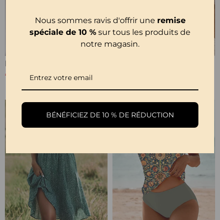
Nous sommes ravis d'offrir une
remise
spéciale de 10 %
sur tous les produits de
notre magasin.
Blouse Plissée Col Rond Uni
Pull Creux Décontracté À Manches Longues Et Col Rond À Fleurs
€25,99
€34,99
€47,99
-15%
BÉNÉFICIEZ DE 10 % DE RÉDUCTION