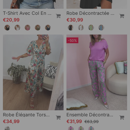
T-Shirt Avec Col En V Et Dentelle
Robe Décontractée Sans Manches À Col En V
€20,99
€30,99
-50%
Robe Élégante Torsadée À Col En V Et Imprimé Botanique
Ensemble Décontracté Imprimé Avec Poches Et Manches Courtes
€34,99
€31,99
€63,99