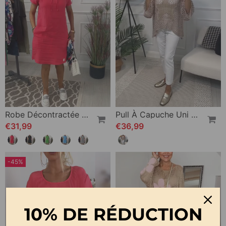
Robe Décontractée À Capuche Et Manches Courtes
Pull À Capuche Uni À Découpes Étoiles
€31,99
€36,99
-45%
10% DE RÉDUCTION