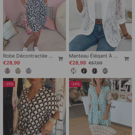
Robe Décontractée À Col En V Et Poche Imprimée
Manteau Élégant À Revers En Dentelle Florale De Couleur Unie
€28,99
€28,99
€57,99
-25%
-24%