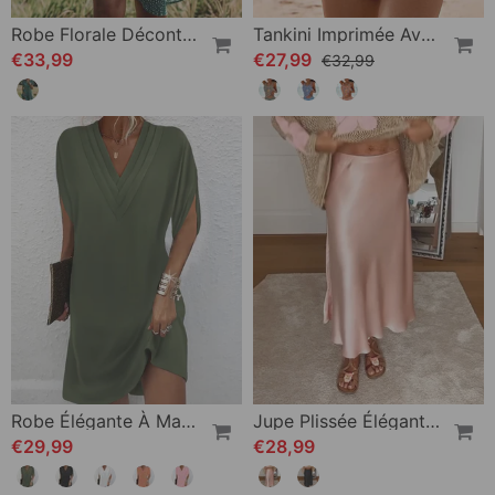
Robe Florale Décontractée À Revers
Tankini Imprimée Avec Double Sangle
€33,99
€27,99
€32,99
Robe Élégante À Manches Fendues De Couleur Unie
Jupe Plissée Élégante De Couleur Unie
€29,99
€28,99