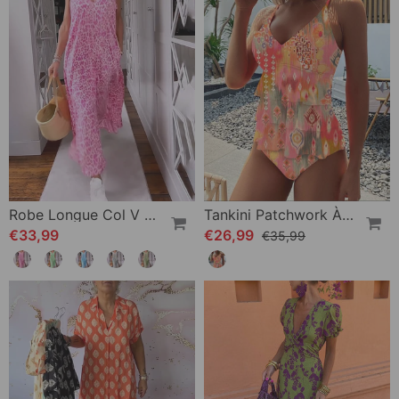
Robe Longue Col V En Imprimé À Manches Courtes
Tankini Patchwork À Volants Et Bretelles Imprimées
€33,99
€26,99
€35,99