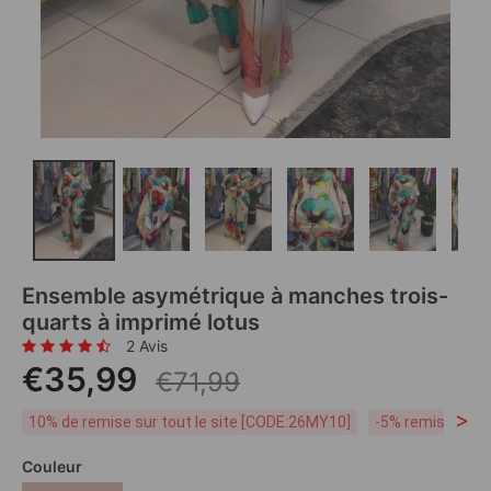
Ensemble asymétrique à manches trois-
quarts à imprimé lotus
2 Avis
€35,99
€71,99
>
10% de remise sur tout le site [CODE:26MY10]
-5% remise dès 
Couleur