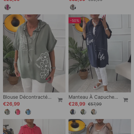
-50%
Blouse Décontractée À Capuche Et Manches Courtes À Imprimé Floral
Manteau À Capuche Boutonné Imprimé Lettre
€26,99
€28,99
€57,99