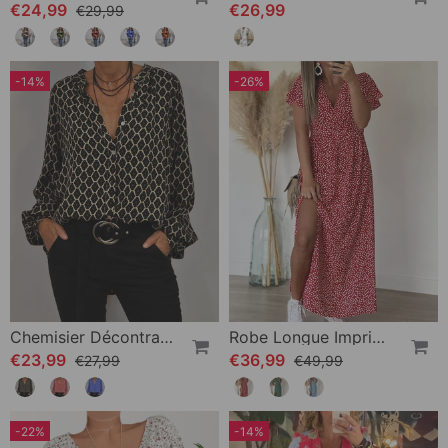
€24,99
€26,99
€29,99
-14%
-26%
Chemisier Décontracté Avec Col En V
Robe Longue Imprimée À Encolure En V
€23,99
€36,99
€27,99
€49,99
-22%
-14%