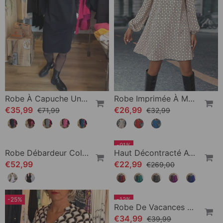
Robe À Capuche Unie Avec Poches
Robe Imprimée À Manches Longues Avec Revers
€35,99
€26,99
€71,99
€32,99
-91%