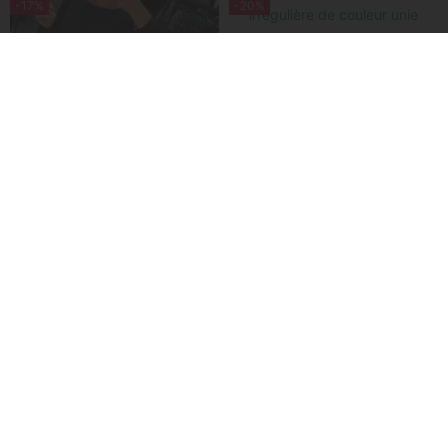
Robe Sans Manches Et Dégradé
Robe Avec Boutons Et Imprimé
€29,99
€24,99
€41,99
€49,99
-17%
-20%
Robe Décontractée Irrégulière De Couleur Unie
€31,99
€39,99