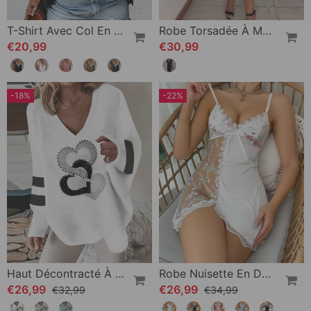
T-Shirt Avec Col En V Et Dentelle
Robe Torsadée À Manches Courtes Et Col V
€20,99
€30,99
-18%
-22%
Haut Décontracté À Manches Longues Et Imprimé Cœur
Robe Nuisette En Dentelle Brodée De Papillons Et De Fleurs
€26,99
€26,99
€32,99
€34,99