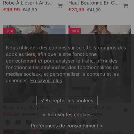
Pyjama Sexy En Dentelle Sans Entrejambe
Robe Trapèze Élégante À Manches Bouffantes En V Profond Et Imprimé Feuilles
€12,99
€31,99
Nous utilisons des cookies sur ce site, y compris des
cookies tiers, afin que le site fonctionne
-21%
-23%
correctement et pour analyser le trafic, offrir des
fonctionnalités améliorées, des fonctionnalités de
Robe À L'esprit Artistique Et Col V
Haut Boutonné En Coton Et Lin Imprimé Fleuri
médias sociaux, et personnaliser le contenu et les
€36,99
€31,99
€46,99
€41,99
annonces.
En savoir plus
-28%
-50%
Préférences de consentement >