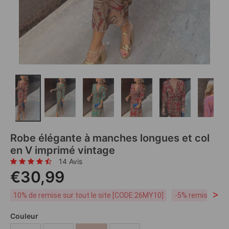
Robe élégante à manches longues et col
en V imprimé vintage
14 Avis
€30,99
>
10% de remise sur tout le site [CODE:26MY10]
-5% remise dès 
Couleur