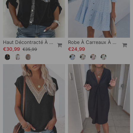
Haut Décontracté À Empiècements Et Boutons À Sequins
Robe À Carreaux À Col Montant
€30,99
€24,99
€35,99