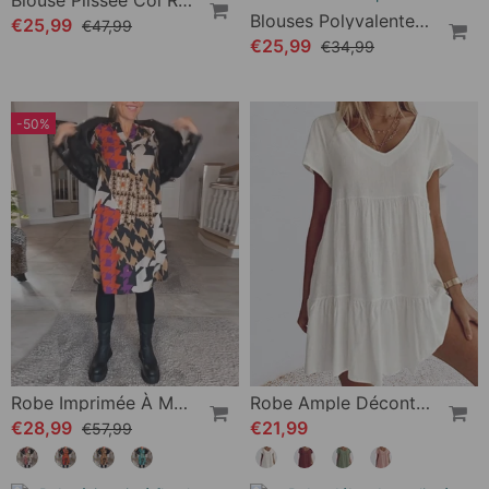
Haut Décontracté Imprimé À Manches Courtes Et Col En V
Robe De Vacances À Col En V Et Manches 3/4
€25,99
€34,99
€34,99
€39,99
-27%
-50%
Petite Robe Noire À Encolure Ondulée
Robe À Décolleté V Profond Et À Pois
€25,99
€26,99
€35,99
€53,99
-45%
-25%
Blouse Plissée Col Rond Uni
Blouses Polyvalentes Décontractées Pour Femme
€25,99
€47,99
€25,99
€34,99
-50%