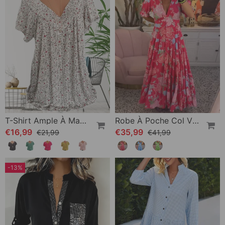
T-Shirt Ample À Manches Courtes Et Col V
Robe À Poche Col V Imprimé Fleuri
€16,99
€35,99
€21,99
€41,99
-13%