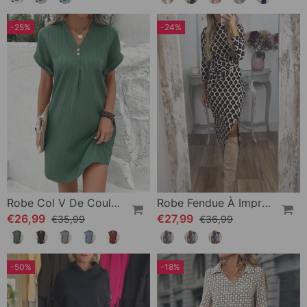
-25%
-24%
Robe Col V De Couleur Unie
Robe Fendue À Imprimé Écailles De Poisson
€26,99
€27,99
€35,99
€36,99
-50%
-18%