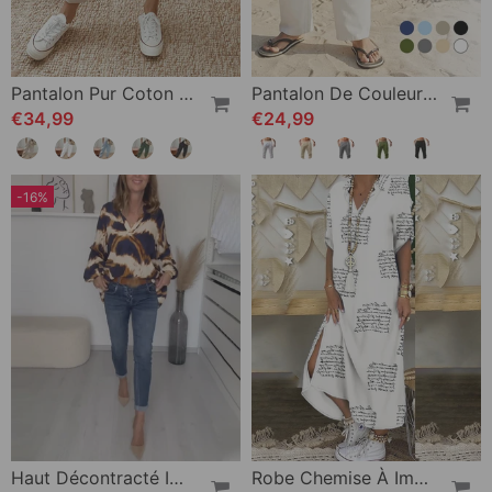
Pantalon Pur Coton Couleur Unie
Pantalon De Couleur Unie Respirant En Coton Lin
€34,99
€24,99
-16%
Haut Décontracté Imprimé À Col En V
Robe Chemise À Imprimé Fendu