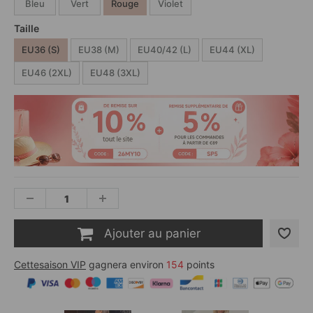
Bleu
Vert
Rouge
Violet
Taille
EU36 (S)
EU38 (M)
EU40/42 (L)
EU44 (XL)
EU46 (2XL)
EU48 (3XL)
Ajouter au panier
Cettesaison VIP
gagnera environ
154
points