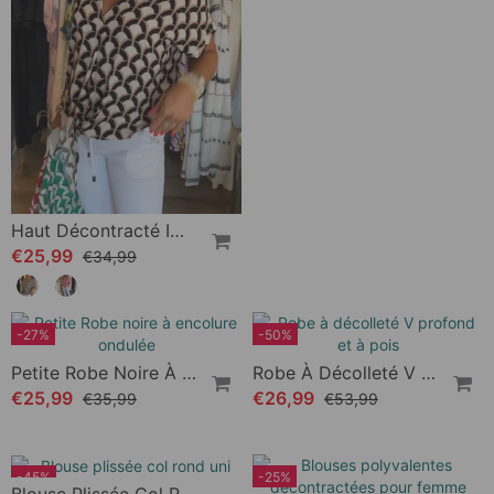
Robe Débardeur Col V En Dentelle
Haut Décontracté Avec Demi-Manche
€52,99
€22,99
€269,00
-25%
-12%