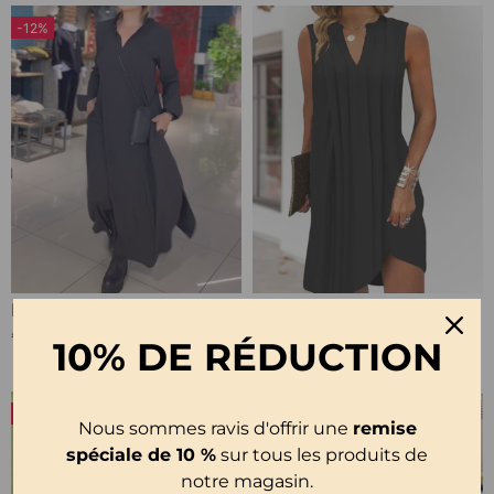
-12%
Robe Longue Ample Avec Revers Et Fente Latérale
Robe Décontractée Sans Manches À Col En V
€34,99
€30,99
€39,99
10% DE RÉDUCTION
-29%
-10%
Nous sommes ravis d'offrir une
remise
spéciale de 10 %
sur tous les produits de
notre magasin.