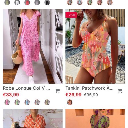
-25%
Robe Longue Col V En Imprimé À Manches Courtes
Tankini Patchwork À Volants Et Bretelles Imprimées
€33,99
€26,99
€35,99