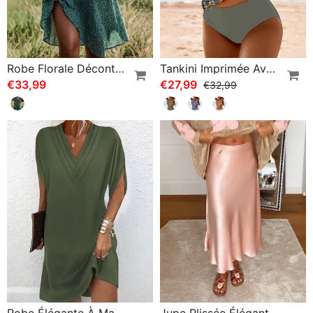
Robe Florale Décontractée À Revers
Tankini Imprimée Avec Double Sangle
€33,99
€27,99
€32,99
Robe Élégante À Manches Fendues De Couleur Unie
Jupe Plissée Élégante De Couleur Unie