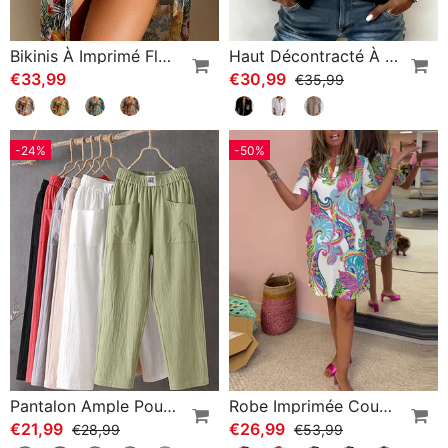
Bikinis À Imprimé Floral Et Cache-Maillot
Haut Décontracté À Empiècements Et Boutons À Sequins
€33,99
€30,99
€35,99
-24%
-50%
Pantalon Ample Pour Femme
Robe Imprimée Coupe Slim
€21,99
€26,99
€28,99
€53,99