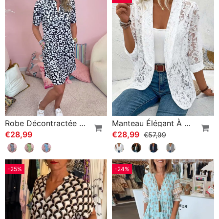
Robe Décontractée À Col En V Et Poche Imprimée
Manteau Élégant À Revers En Dentelle Florale De Couleur Unie
€28,99
€28,99
€57,99
-25%
-24%