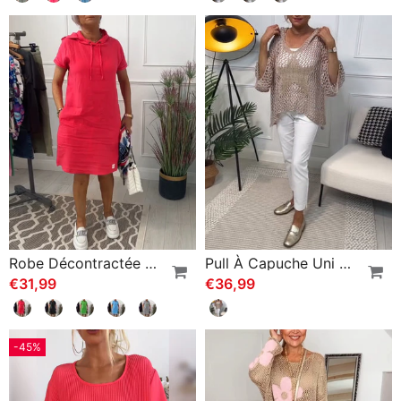
Robe Décontractée À Capuche Et Manches Courtes
Pull À Capuche Uni À Découpes Étoiles
€31,99
€36,99
-45%