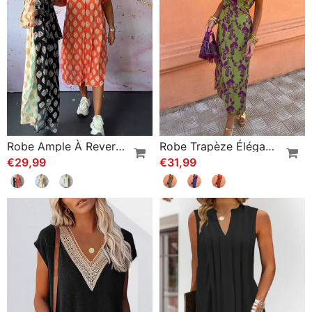
Robe Ample À Revers Et Manches Courtes
Robe Trapèze Élégante À Manches Bouffantes En V Profond Et Imprimé Feuilles
€29,99
€31,99