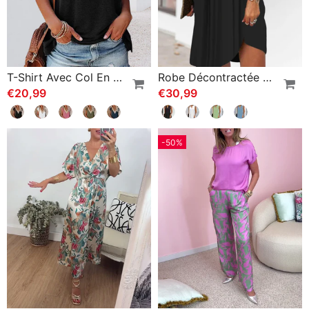
T-Shirt Avec Col En V Et Dentelle
Robe Décontractée Sans Manches À Col En V
€20,99
€30,99
-50%