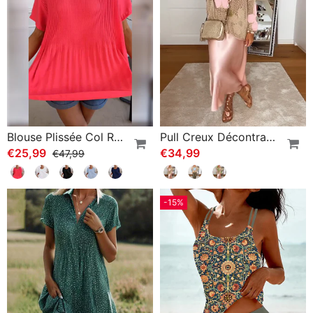
Blouse Plissée Col Rond Uni
Pull Creux Décontracté À Manches Longues Et Col Rond À Fleurs
€25,99
€34,99
€47,99
-15%