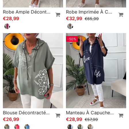
Robe Ample Décontractée À Imprimé Floral Et Poches À Manches Courtes
Robe Imprimée À Col Rond Et Manches Courtes
€28,99
€32,99
€65,99
-50%
Blouse Décontractée À Capuche Et Manches Courtes À Imprimé Floral
Manteau À Capuche Boutonné Imprimé Lettre
€26,99
€28,99
€57,99