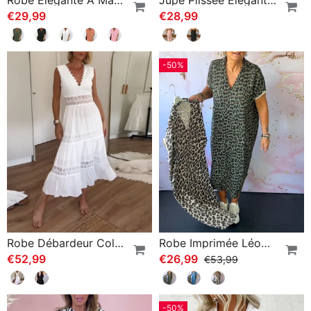
€29,99
€28,99
-50%
Robe Débardeur Col V En Dentelle
Robe Imprimée Léopard À Manches Courtes Et Col V
€52,99
€26,99
€53,99
-50%