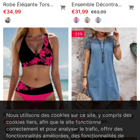
Robe Élégante Torsadée À Col En V Et Imprimé Botanique
Ensemble Décontracté Imprimé Avec Poches Et Manches Courtes
€34,99
€31,99
€63,99
-23%
Maillot De Bain Bikini À Motif Floral
Robe De Poche De Couleur Unie Avec Manches Courtes En Dentelle Creuse
Nous utilisons des cookies sur ce site, y compris des
€24,99
€29,99
€38,99
cookies tiers, afin que le site fonctionne
correctement et pour analyser le trafic, offrir des
fonctionnalités améliorées, des fonctionnalités de