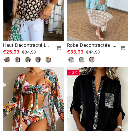
Haut Décontracté Imprimé À Manches Courtes Et Col En V
Robe Décontractée Imprimée À Col En V Et Demi-Manches
€25,99
€33,99
€34,99
€44,99
-13%