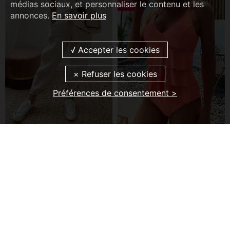
médias sociaux, et personnaliser le contenu et les
-7%
annonces.
En savoir plus
Préférences de consentement >
Pantalon Pur Coton Couleur Unie
Tankini Fendu À Volants De Couleur Unie
€34,99
€23,99
€25,99
-15%