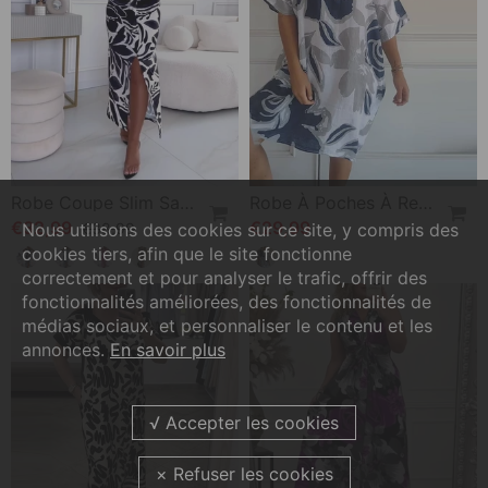
Robe Coupe Slim Sans Manches Avec Fente Imprimée Feuilles Et Plissée
Robe À Poches À Revers Et Imprimé Floral
€32,99
€29,99
€38,99
Nous utilisons des cookies sur ce site, y compris des
cookies tiers, afin que le site fonctionne
correctement et pour analyser le trafic, offrir des
fonctionnalités améliorées, des fonctionnalités de
médias sociaux, et personnaliser le contenu et les
annonces.
En savoir plus