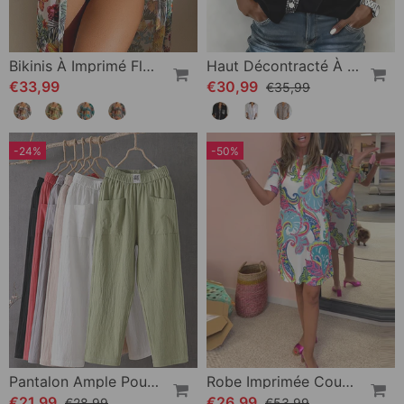
Bikinis À Imprimé Floral Et Cache-Maillot
Haut Décontracté À Empiècements Et Boutons À Sequins
€33,99
€30,99
€35,99
-24%
-50%
Pantalon Ample Pour Femme
Robe Imprimée Coupe Slim
€21,99
€26,99
€28,99
€53,99