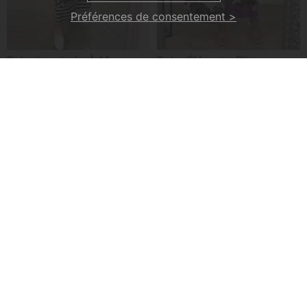
Préférences de consentement >
Robe Imprimée À Manches Courtes Et Épaules Dénudées
Robe Élégante Plissée Sans Manches À Imprimé Floral
€31,99
€31,99
-23%
-20%
Haut Boutonné En Coton Et Lin Imprimé Fleuri
Robe Ample À Encolure Ronde