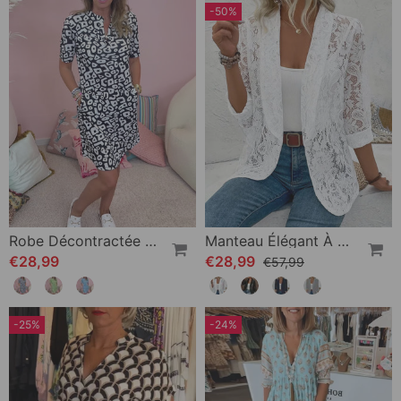
-50%
Robe Décontractée À Col En V Et Poche Imprimée
Manteau Élégant À Revers En Dentelle Florale De Couleur Unie
€28,99
€28,99
€57,99
-25%
-24%