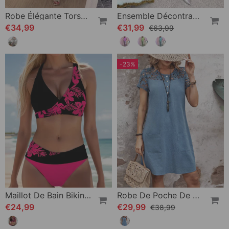
Robe Élégante Torsadée À Col En V Et Imprimé Botanique
Ensemble Décontracté Imprimé Avec Poches Et Manches Courtes
€34,99
€31,99
€63,99
-23%
Maillot De Bain Bikini À Motif Floral
Robe De Poche De Couleur Unie Avec Manches Courtes En Dentelle Creuse
€24,99
€29,99
€38,99