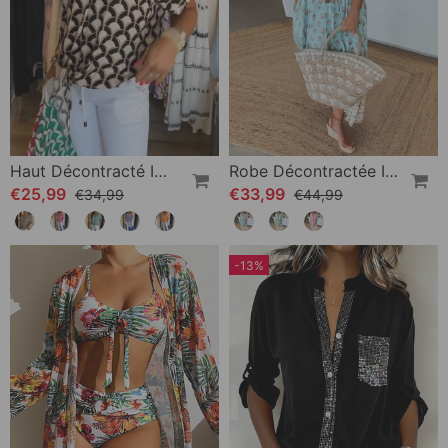
Haut Décontracté Imprimé À Manches Courtes Et Col En V
Robe Décontractée Imprimée À Col En V Et Demi-Manches
€25,99
€33,99
€34,99
€44,99
-13%