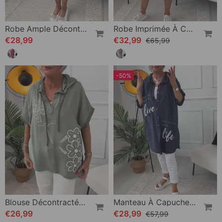
Robe Ample Décontractée À Imprimé Floral Et Poches À Manches Courtes
Robe Imprimée À Col Rond Et Manches Courtes
€28,99
€32,99
€65,99
-50%
Blouse Décontractée À Capuche Et Manches Courtes À Imprimé Floral
Manteau À Capuche Boutonné Imprimé Lettre
€26,99
€28,99
€57,99