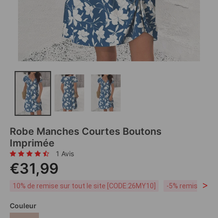
Robe Manches Courtes Boutons
Imprimée
1 Avis
€31,99
>
10% de remise sur tout le site [CODE:26MY10]
-5% remise dès 
Couleur