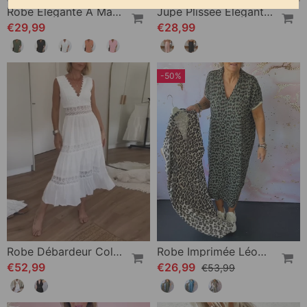
Robe Élégante À Manches Fendues De Couleur Unie
Jupe Plissée Élégante De Couleur Unie
€29,99
€28,99
-50%
Robe Débardeur Col V En Dentelle
Robe Imprimée Léopard À Manches Courtes Et Col V
€52,99
€26,99
€53,99