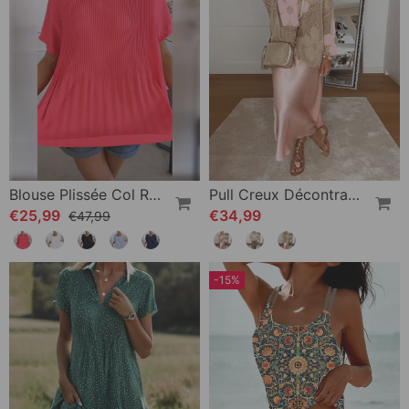
Blouse Plissée Col Rond Uni
Pull Creux Décontracté À Manches Longues Et Col Rond À Fleurs
€25,99
€34,99
€47,99
-15%