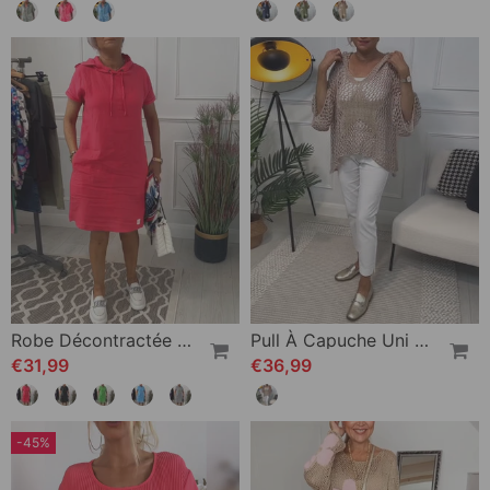
Robe Décontractée À Capuche Et Manches Courtes
Pull À Capuche Uni À Découpes Étoiles
€31,99
€36,99
-45%