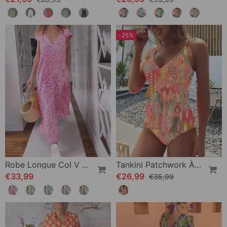
-25%
Robe Longue Col V En Imprimé À Manches Courtes
Tankini Patchwork À Volants Et Bretelles Imprimées
€33,99
€26,99
€35,99