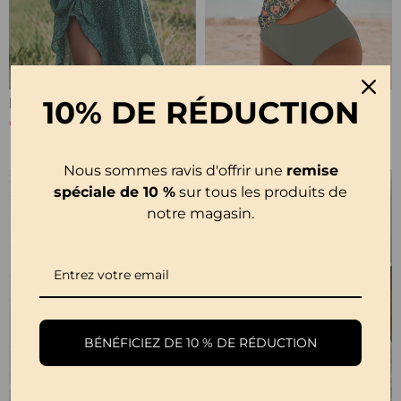
10% DE RÉDUCTION
Robe Florale Décontractée À Revers
Tankini Imprimée Avec Double Sangle
€33,99
€27,99
€32,99
Nous sommes ravis d'offrir une
remise
spéciale de 10 %
sur tous les produits de
notre magasin.
BÉNÉFICIEZ DE 10 % DE RÉDUCTION