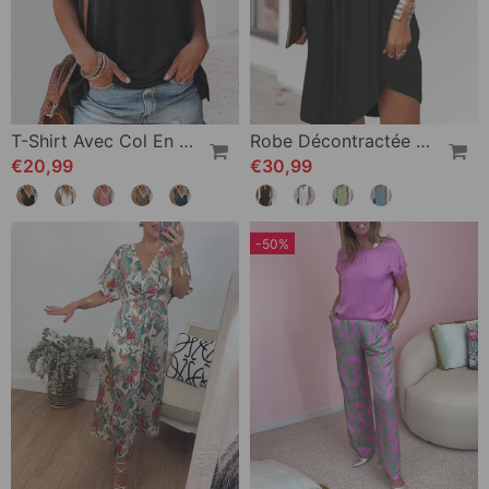
T-Shirt Avec Col En V Et Dentelle
Robe Décontractée Sans Manches À Col En V
€20,99
€30,99
-50%