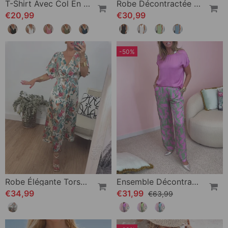
T-Shirt Avec Col En V Et Dentelle
Robe Décontractée Sans Manches À Col En V
€20,99
€30,99
-50%
Robe Élégante Torsadée À Col En V Et Imprimé Botanique
Ensemble Décontracté Imprimé Avec Poches Et Manches Courtes
€34,99
€31,99
€63,99