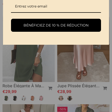
€33,99
€27,99
€32,99
BÉNÉFICIEZ DE 10 % DE RÉDUCTION
Robe Élégante À Manches Fendues De Couleur Unie
Jupe Plissée Élégante De Couleur Unie
€29,99
€28,99
-50%