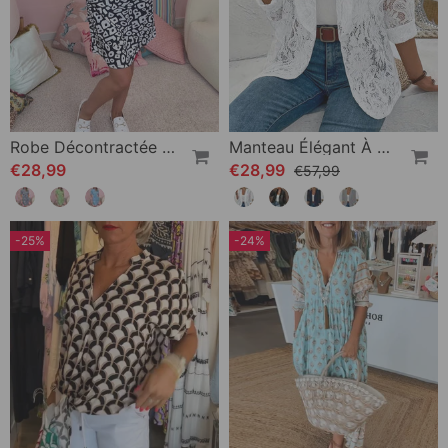
Robe Décontractée À Col En V Et Poche Imprimée
Manteau Élégant À Revers En Dentelle Florale De Couleur Unie
€28,99
€28,99
€57,99
-25%
-24%