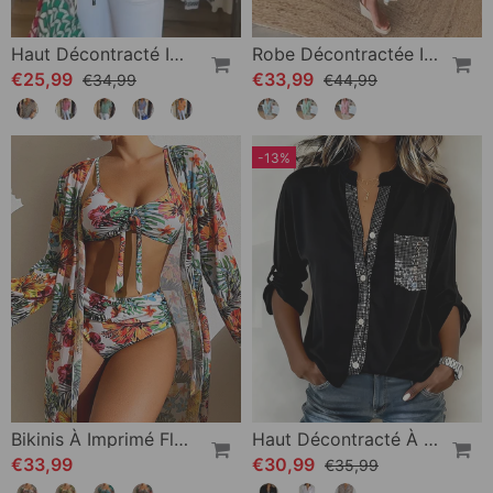
Haut Décontracté Imprimé À Manches Courtes Et Col En V
Robe Décontractée Imprimée À Col En V Et Demi-Manches
€25,99
€33,99
€34,99
€44,99
-13%
Bikinis À Imprimé Floral Et Cache-Maillot
Haut Décontracté À Empiècements Et Boutons À Sequins
€33,99
€30,99
€35,99