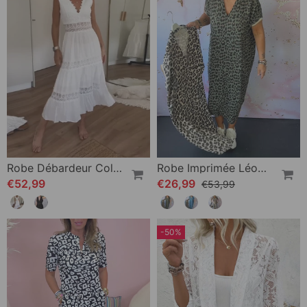
Robe Débardeur Col V En Dentelle
Robe Imprimée Léopard À Manches Courtes Et Col V
€52,99
€26,99
€53,99
-50%