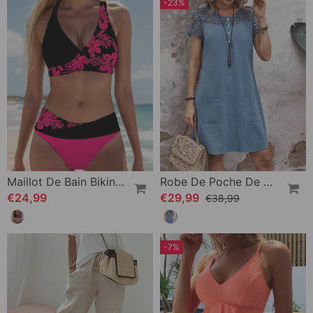
-23%
Maillot De Bain Bikini À Motif Floral
Robe De Poche De Couleur Unie Avec Manches Courtes En Dentelle Creuse
€24,99
€29,99
€38,99
-7%