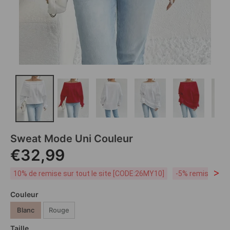
Sweat Mode Uni Couleur
€32,99
>
10% de remise sur tout le site [CODE:26MY10]
-5% remise dès 
Couleur
Blanc
Rouge
Taille