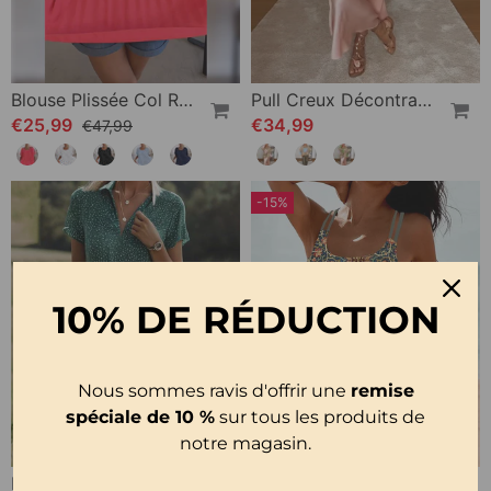
Blouse Plissée Col Rond Uni
Pull Creux Décontracté À Manches Longues Et Col Rond À Fleurs
€25,99
€34,99
€47,99
-15%
10% DE RÉDUCTION
Nous sommes ravis d'offrir une
remise
spéciale de 10 %
sur tous les produits de
notre magasin.
Robe Florale Décontractée À Revers
Tankini Imprimée Avec Double Sangle