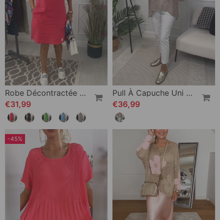
Robe Décontractée À Capuche Et Manches Courtes
Pull À Capuche Uni À Découpes Étoiles
€31,99
€36,99
-45%