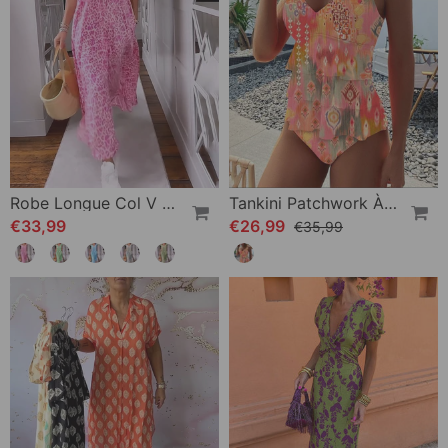
Robe Longue Col V En Imprimé À Manches Courtes
Tankini Patchwork À Volants Et Bretelles Imprimées
€33,99
€26,99
€35,99