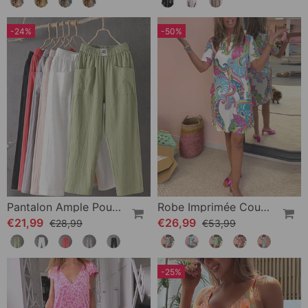
-24%
-50%
Pantalon Ample Pour Femme
Robe Imprimée Coupe Slim
€21,99
€26,99
€28,99
€53,99
-25%