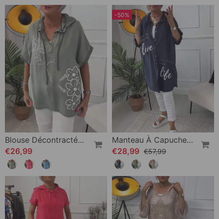
-50%
Blouse Décontractée À Capuche Et Manches Courtes À Imprimé Floral
Manteau À Capuche Boutonné Imprimé Lettre
€26,99
€28,99
€57,99