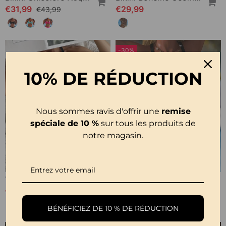
€31,99
€29,99
€43,99
-30%
10% DE RÉDUCTION
Nous sommes ravis d'offrir une
remise
spéciale de 10 %
sur tous les produits de
notre magasin.
Tankini Imprimé Rétro Sexy Lacets
Bikini Dentelle Col En V Évidé Froncé
€28,99
€31,99
€45,99
BÉNÉFICIEZ DE 10 % DE RÉDUCTION