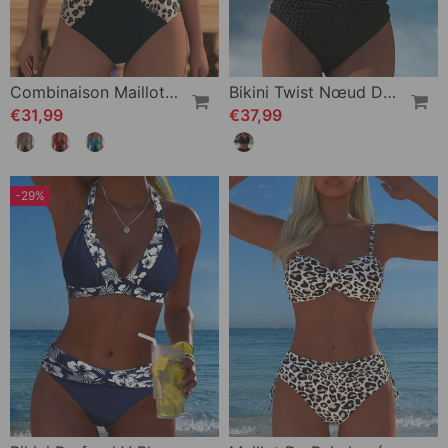
Combinaison Maillot De Bain Imprimé Léopard Patchwork Col V
Bikini Twist Nœud Deux Pièces
€31,99
€37,99
-29%