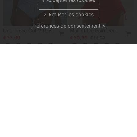
Préférences de consentement >
Une-Pièce Col V Rayé
Maillot De Bain Deux Pièces Taille Haute
€33,99
€30,99
€44,99