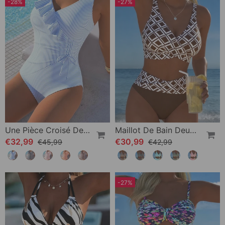
-28%
-27%
Une Pièce Croisé Devant Volant Rayure
Maillot De Bain Deux Pièces Style Soutien-Gorge À Motif Diamant
€32,99
€30,99
€45,99
€42,99
-27%