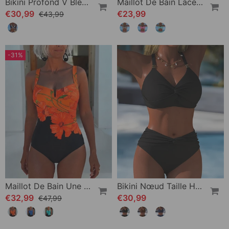
Bikini Profond V Bleu Blanc Imprimé Triangle
Maillot De Bain Lacé Imprimé Léopard Deux Pièces
€30,99
€23,99
€43,99
-31%
Maillot De Bain Une Pièce Vacances Col Carré
Bikini Nœud Taille Haute
€32,99
€30,99
€47,99