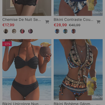
Chemise De Nuit Sexy Unie En Dentelle
Bikini Contraste Couleur Mode Fleuri
€17,99
€28,99
€40,99
-27%
Bikini Unicolore Nuque Nouée
Bikini Bohème Géométrique Halter