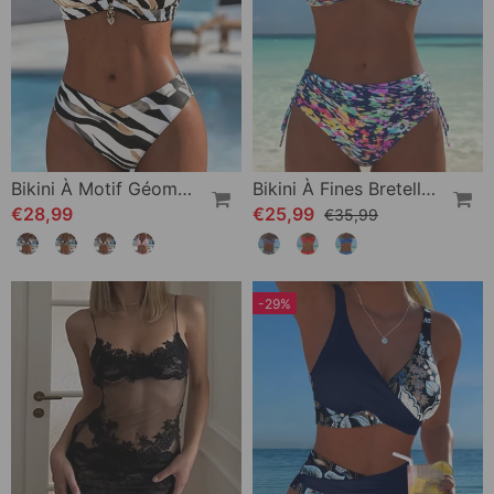
Bikini À Motif Géométrique Style Soutien-Gorge
Bikini À Fines Bretelles Motif Abstrait Imprimé
€28,99
€25,99
€35,99
-29%