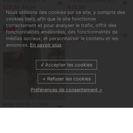
Manteau Élégant À Revers En Dentelle Florale De Couleur Unie
T-Shirt Décolleté En V Dentelle
€28,99
€22,99
€57,99
Nous utilisons des cookies sur ce site, y compris des
cookies tiers, afin que le site fonctionne
correctement et pour analyser le trafic, offrir des
-50%
fonctionnalités améliorées, des fonctionnalités de
médias sociaux, et personnaliser le contenu et les
annonces.
En savoir plus
Préférences de consentement >
Robe Col En V Dentelle Manches Courtes
Culotte Élégante En Dentelle De Couleur Unie
€36,99
€11,99
€73,99