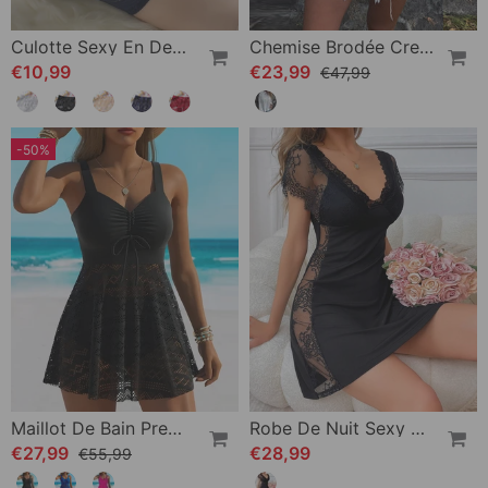
Culotte Sexy En Dentelle De Couleur Unie
Chemise Brodée Creuse Col Polo Décontractée
€10,99
€23,99
€47,99
-50%
Maillot De Bain Premium Dentelle Halter
Robe De Nuit Sexy Décontractée Dentelle Design
€27,99
€28,99
€55,99