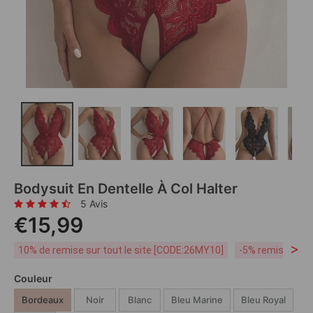
Bodysuit En Dentelle À Col Halter
5 Avis
€15,99
>
10% de remise sur tout le site [CODE:26MY10]
-5% remise dès 
Couleur
Bordeaux
Noir
Blanc
Bleu Marine
Bleu Royal