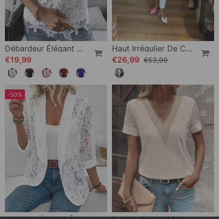
Débardeur Élégant En Uni Avec Dentelle
Haut Irrégulier De Couleur Unie À Manches 3/4
€19,99
€26,99
€53,99
-50%