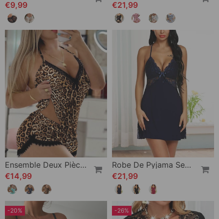
€9,99
€21,99
Ensemble Deux Pièces Soutien-Gorge À Bretelles Décontracté
Robe De Pyjama Sexy Dos Nu De Couleur Unie
€14,99
€21,99
-20%
-26%