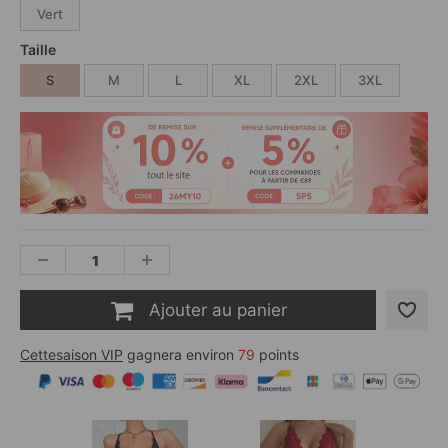
Vert
Taille
S
M
L
XL
2XL
3XL
Ajouter au panier
Cettesaison VIP
gagnera environ
79
points