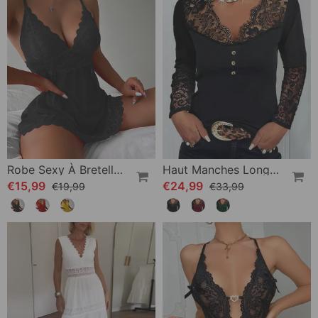
Robe Sexy À Bretelles En Dentelle
Haut Manches Longues En Dentelle À Col V
€15,99
€24,99
€19,99
€33,99