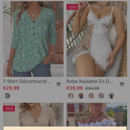
-22%
T-Shirt Décontracté Couleur Unie En Dentelle Patchwork
Robe Nuisette En Dentelle Brodée De Papillons Et De Fleurs
€29,99
€26,99
€34,99
-50%