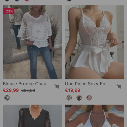
-23%
Blouse Brodée Chauve-Souris Dentelle
Une Pièce Sexy En Dentelle Avec Nœud
€29,99
€19,99
€38,99