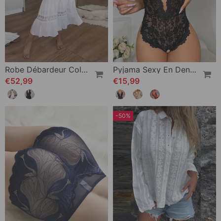
Robe Débardeur Col V En Dentelle
Pyjama Sexy En Dentelle À Entrejambe Ouvert
€52,99
€15,99
-50%