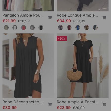
Pantalon Ample Pour Femme
Robe Longue Ample Avec Revers Et Fente Latérale
€21,99
€34,99
€28,99
€39,99
-20%
Robe Décontractée Sans Manches À Col En V
Robe Ample À Encolure Ronde
€30,99
€23,99
€29,99