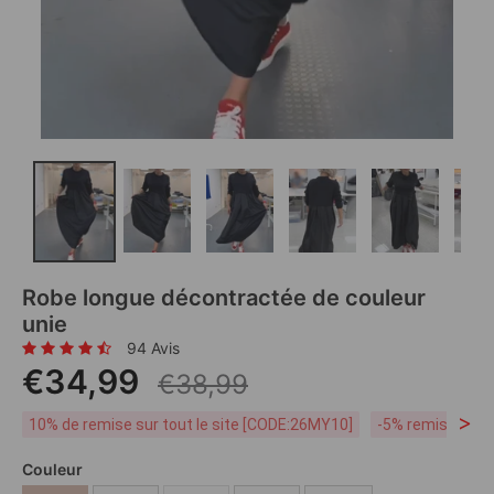
Robe longue décontractée de couleur
unie
94 Avis
€34,99
€38,99
>
10% de remise sur tout le site [CODE:26MY10]
-5% remise dès 
Couleur