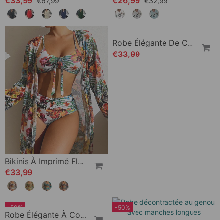
€33,99
€26,99
€67,99
€32,99
Bikinis À Imprimé Floral Et Cache-Maillot
Robe Élégante De Couleur Unie
€33,99
€33,99
-50%
-50%
Robe Décontractée Au Genou Avec Manches Longues