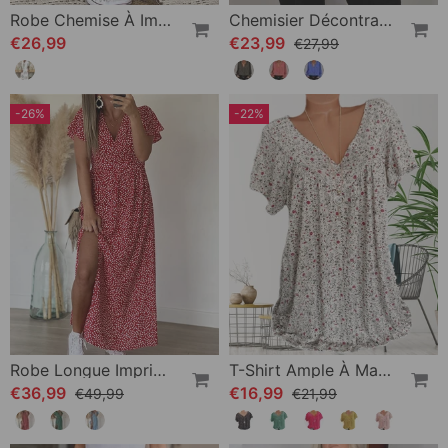
Robe Chemise À Imprimé Fendu
Chemisier Décontracté Avec Col En V
€26,99
€23,99
€27,99
-26%
-22%
Robe Longue Imprimée À Encolure En V
T-Shirt Ample À Manches Courtes Et Col V
€36,99
€16,99
€49,99
€21,99