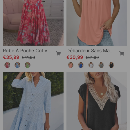
Robe À Poche Col V Imprimé Fleuri
Débardeur Sans Manches À Encolure Carrée
€35,99
€30,99
€41,99
€61,99