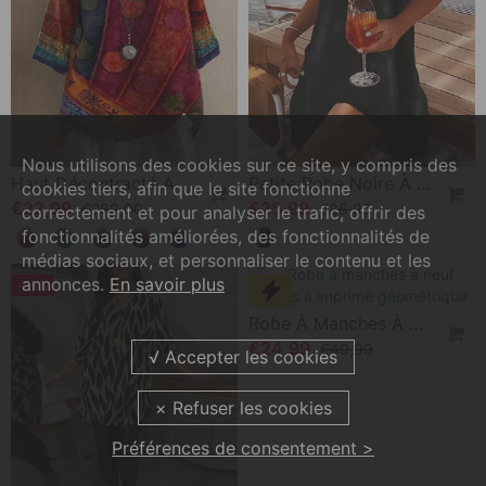
-50%
-18%
Robe À Capuche Unie Avec Poches
Robe Imprimée À Manches Longues Avec Revers
€35,99
€26,99
€71,99
€32,99
-91%
-27%
Nous utilisons des cookies sur ce site, y compris des
cookies tiers, afin que le site fonctionne
correctement et pour analyser le trafic, offrir des
fonctionnalités améliorées, des fonctionnalités de
médias sociaux, et personnaliser le contenu et les
annonces.
En savoir plus
Haut Décontracté Avec Demi-Manche
Petite Robe Noire À Encolure Ondulée
Préférences de consentement >
€22,99
€25,99
€269,00
€35,99