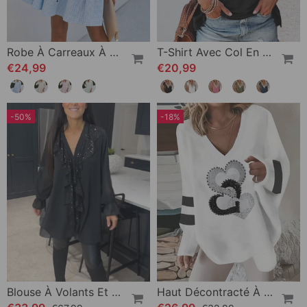
Robe À Carreaux À Col Montant
T-Shirt Avec Col En V Et Dentelle
€24,99
€20,99
-50%
-18%
Blouse À Volants Et Style Élégant
Haut Décontracté À Manches Longues Et Imprimé Cœur