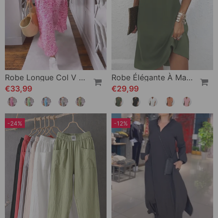
Robe Longue Col V En Imprimé À Manches Courtes
Robe Élégante À Manches Fendues De Couleur Unie
€33,99
€29,99
-24%
-12%