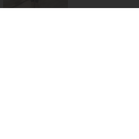
-25%
-50%
Robe À Manches À Neuf Points À Imprimé Géométrique
€24,99
€49,99
Blouses Polyvalentes Décontractées Pour Femme
€25,99
€34,99
-50%
-50%
Tankinis Dos Nu À Rayures
Robe Imprimée À Manches Longues Et Col En V
€22,99
€45,99
€28,99
€57,99