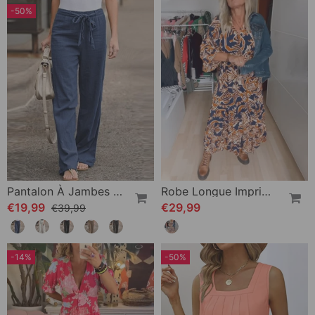
-50%
Pantalon À Jambes Droites Et Taille Élastique
Robe Longue Imprimée À Col En V
€19,99
€29,99
€39,99
-14%
-50%