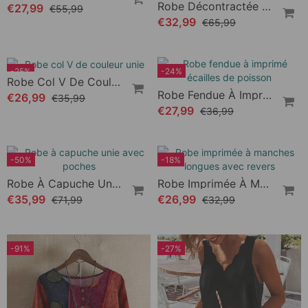
€32,99
€65,99
Robe Élégante À Col En V Et Manches Longues
€27,99
€55,99
-25%
-24%
Robe Col V De Couleur Unie
Robe Fendue À Imprimé Écailles De Poisson
€26,99
€35,99
€27,99
€36,99