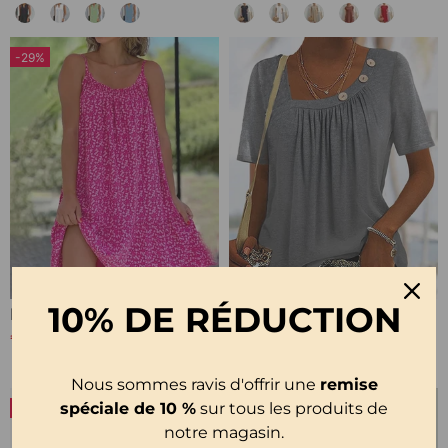
-29%
10% DE RÉDUCTION
Robe À Bretelles Spaghetti Imprimée
Haut Gris Uni Confortable À Manches Courtes
€21,99
€23,99
€30,99
Nous sommes ravis d'offrir une
remise
spéciale de 10 %
sur tous les produits de
-20%
notre magasin.