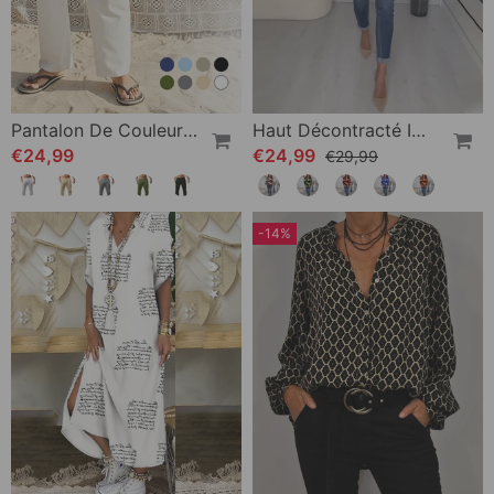
Pantalon De Couleur Unie Respirant En Coton Lin
Haut Décontracté Imprimé À Col En V
€24,99
€24,99
€29,99
-14%