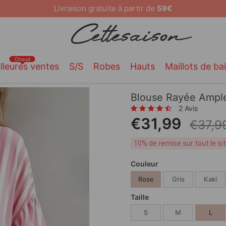
10 % de remise sur tout le site [CODE: 26MY10]
Chaud
lleures ventes
S/S
Robes
Hauts
Maillots de ba
Blouse Rayée Ampl
2 Avis
€31,99
€37,9
10% de remise sur tout le s
Couleur
Rose
Gris
Kaki
Taille
S
M
L