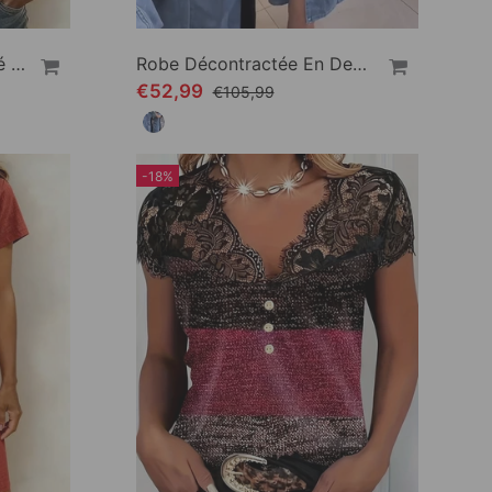
T-Shirt Mode Décontracté Bouton Col V
Robe Décontractée En Denim Patchwork
€52,99
€105,99
-18%