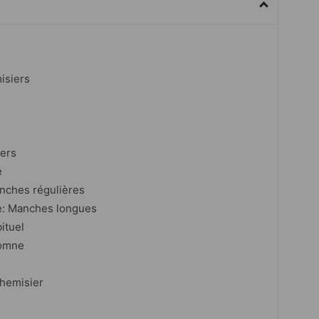
isiers
vers
e
nches régulières
e: Manches longues
ituel
tomne
Chemisier