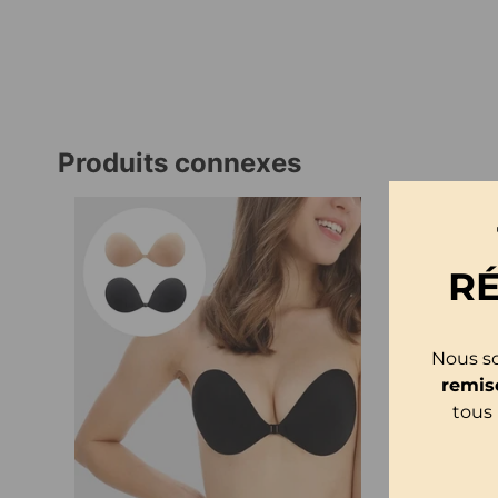
Produits connexes
R
Nous so
remis
tous 