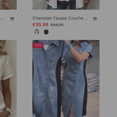
Chemisier Off Shoulder Mode
Chemisier Fausse Couche Carré Encolure Découpé Patchwork
€35,99
€44,99
-50%