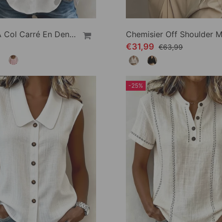
Blouse À Col Carré En Dentelle Manches Bouffantes
€31,99
€63,99
-25%