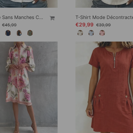
Chemise Sans Manches Col En Lin-Coton
9
€29,99
€45,99
€39,99