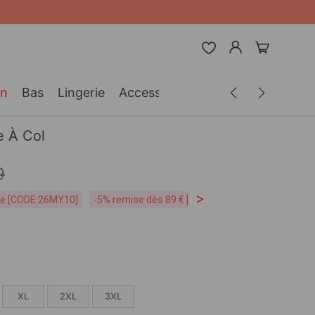
in
Bas
Lingerie
Accessoires
Hommes
Vêteme
e À Col
9
>
ite [CODE:26MY10]
-5% remise dès 89 € [CODE:SP5]
Livraison Grat
XL
2XL
3XL