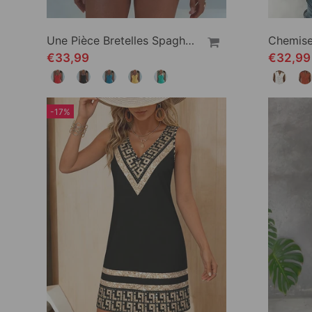
Une Pièce Bretelles Spaghetti Carré Encolure
€33,99
€32,9
-17%