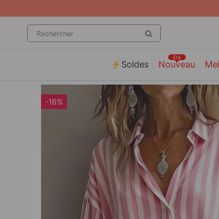
Été
⚡️Soldes
Nouveau
Mei
-16%