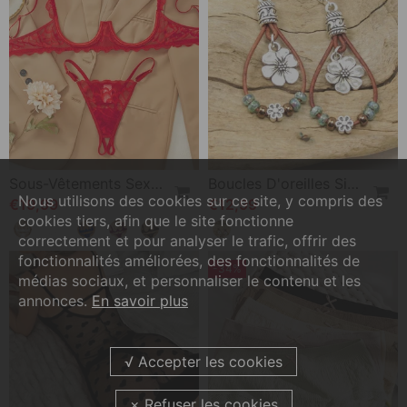
Sous-Vêtements Sexy Avec Accès Pratique
Boucles D'oreilles Simples En Cuir Boho Avec Fleur En Corde
Nous utilisons des cookies sur ce site, y compris des
€19,99
€12,99
cookies tiers, afin que le site fonctionne
correctement et pour analyser le trafic, offrir des
fonctionnalités améliorées, des fonctionnalités de
-34%
médias sociaux, et personnaliser le contenu et les
annonces.
En savoir plus