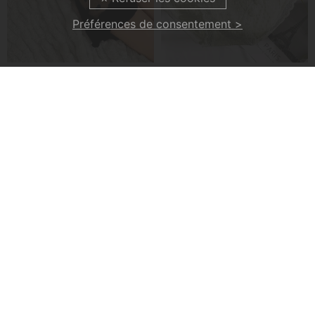
Préférences de consentement >
Robe De Nuit Jarretelles Mesh Transparent
Culotte En Coton Graphène
€18,99
€16,99
€25,99