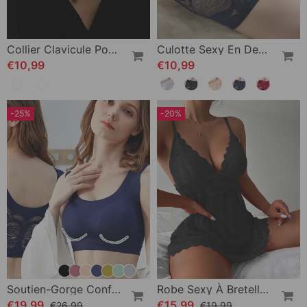
Collier Clavicule Pour Femme Avec Fausse Perle
Culotte Sexy En Dentelle De Couleur Unie
€10,99
€10,99
-25%
-20%
Soutien-Gorge Confort En Soie De Glace Ultra-Mince Taille Plus
Robe Sexy À Bretelles En Dentelle
€19,99
€15,99
€26,99
€19,99