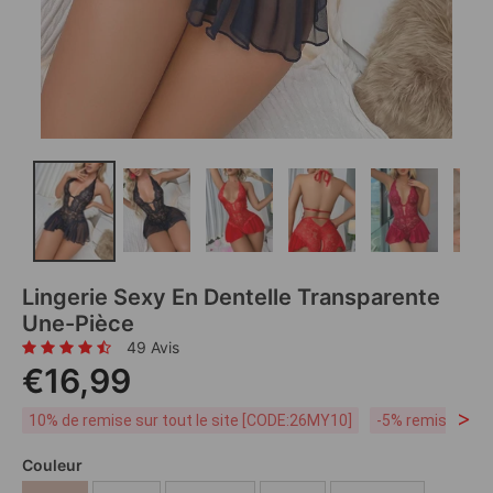
Lingerie Sexy En Dentelle Transparente
Une-Pièce
49 Avis
€16,99
>
10% de remise sur tout le site [CODE:26MY10]
-5% remise dès 
Couleur