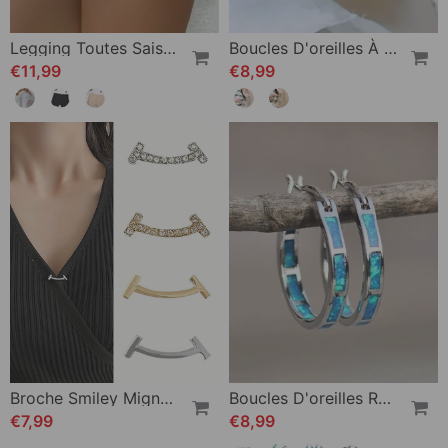
Legging Toutes Saisons En Soie Glacée Wexy
Boucles D'oreilles À Plusieurs Couches
€11,99
€8,99
Broche Smiley Mignonne
Boucles D'oreilles Rondes Colorées
€7,99
€8,99