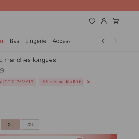
in
Bas
Lingerie
Accessoires
Hommes
Vêteme
vec manches longues
99
>
ite [CODE:26MY10]
-5% remise dès 89 € [CODE:SP5]
Livraison Grat
XL
2XL