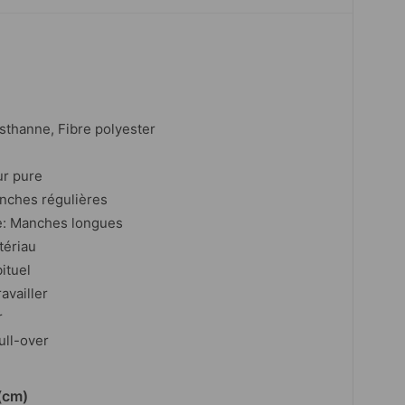
asthanne, Fibre polyester
ur pure
nches régulières
e: Manches longues
tériau
ituel
availler
r
ull-over
(cm)