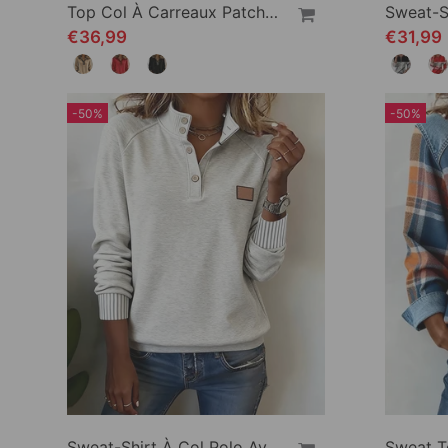
Top Col À Carreaux Patchwork Couleur Unie
€36,99
€31,99
-50%
-50%
Sweat-Shirt À Col Polo Avec Patte Partiellement Ouverte