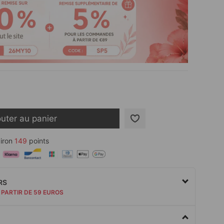
outer au panier
iron
149
points
RS
 PARTIR DE 59 EUROS