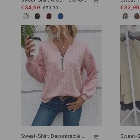
€34,99
€32,9
€69,99
Sweat-Shirt Décontracté À Manches Longues Et Fermeture Éclair De Couleur Unie