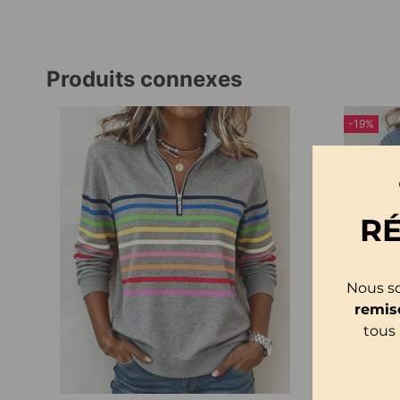
Produits connexes
-19%
R
Nous so
remis
tous 