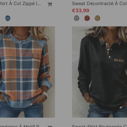
Sweat-Shirt À Col Zippé Imprimé
€33,99
Sweat Tendance À Motif Patchwork À Carreaux