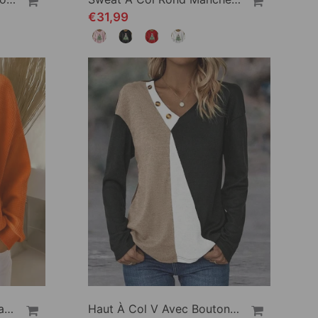
€31,99
Sweat Tendance Décontracté Uni À Manches Longues
Haut À Col V Avec Bouton Contrasté