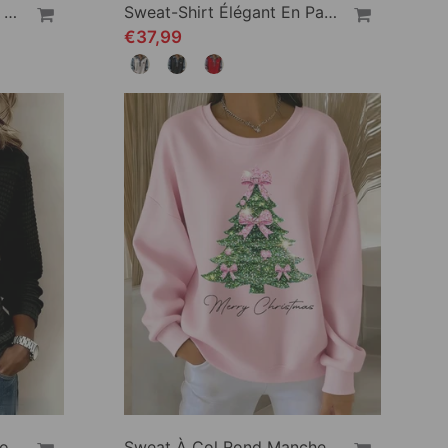
Sweat Décontracté À Col Rond
Sweat-Shirt Élégant En Patchwork De Denim À Manches Longues
€37,99
Sweat-Shirt Boutonnée Col V À Blocs De Couleur
Sweat À Col Rond Manches Longues Imprimé Noël