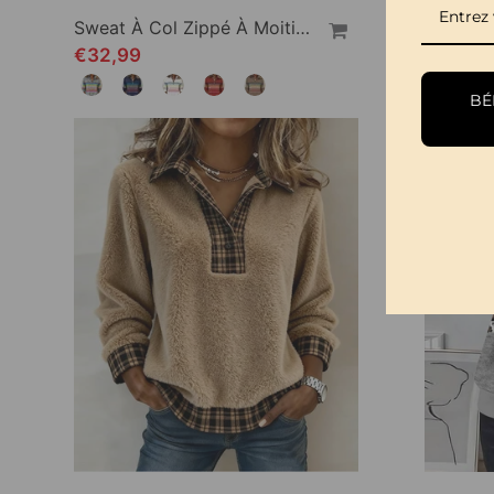
Sweat À Col Zippé À Moitié Avec Rayures Arc-En-Ciel Tendance
€32,99
€37,99
BÉN