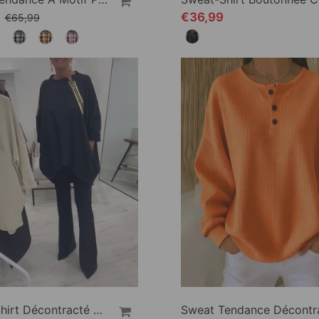
9
€36,99
€65,99
Sweat-Shirt Décontracté Ample Avec Poches Latérales Zippées