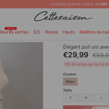
Livraison gratuite à partir de
59€
Chaud
lleures ventes
S/S
Robes
Hauts
Maillots de ba
Élégant pull uni a
€29,99
€59,
10% de remise sur tout le s
Couleur
Blanc
Taille
S
M
L