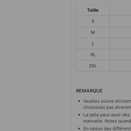
Taille
S
M
L
XL
2XL
REMARQUE
Veuillez suivre strictem
choisissez pas directe
La taille peut avoir de
manuelle. Notez quand
En raison des différent