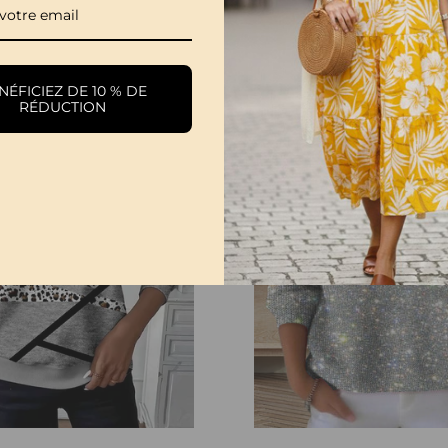
Sweat Tendance Demi-Boutonné Revers
€34,99
€46,99
ÉFICIEZ DE 10 % DE
RÉDUCTION