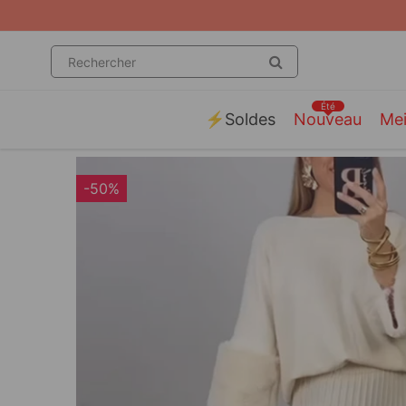
Été
⚡️Soldes
Nouveau
Mei
-50%