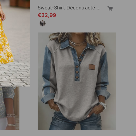
Sweat-Shirt Décontracté À Col Rond Et Fente De Couleur Unie
Sweat-Shirt Décontracté À Col En V Avec Imprimé Lettre
€32,99