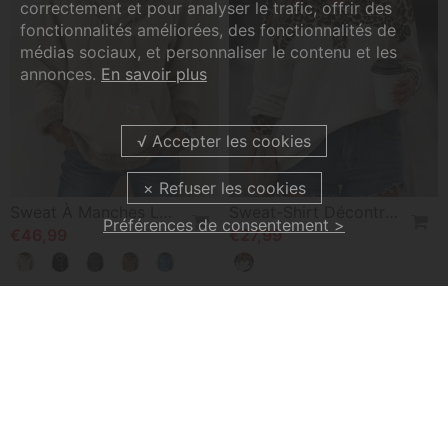
correctement et pour analyser le trafic, offrir des
fonctionnalités améliorées, des fonctionnalités de
médias sociaux, et personnaliser le contenu et les
annonces.
En savoir plus
Sweat À Manches Longues À Détails Patchwork Et Poche
Sweat-Shirt Décontracté À Imprimé Léopard Avec Col En V Et Boutons
Préférences de consentement >
€46,99
€27,99