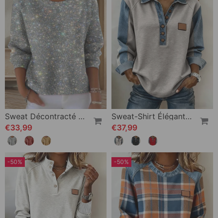
Sweat Décontracté À Col Rond
Sweat-Shirt Élégant En Patchwork De Denim À Manches Longues
€33,99
€37,99
-50%
-50%