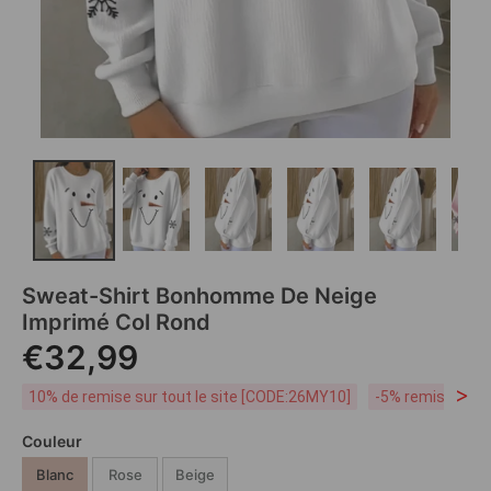
Sweat-Shirt Bonhomme De Neige
Imprimé Col Rond
€32,99
>
10% de remise sur tout le site [CODE:26MY10]
-5% remise dès 
Couleur
Blanc
Rose
Beige