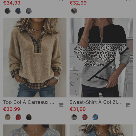
€34,99
€32,99
Top Col À Carreaux Patchwork Couleur Unie
Sweat-Shirt À Col Zippé Imprimé
€36,99
€31,99