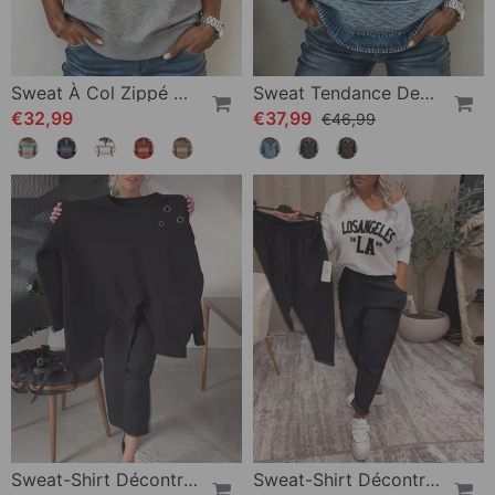
Sweat À Col Zippé À Moitié Avec Rayures Arc-En-Ciel Tendance
Sweat Tendance Demi-Boutonné Revers
€32,99
€37,99
€46,99
Sweat-Shirt Décontracté À Col Rond Et Fente De Couleur Unie
Sweat-Shirt Décontracté À Col En V Avec Imprimé Lettre