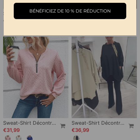
BÉNÉFICIEZ DE 10 % DE RÉDUCTION
Sweat-Shirt Boutonnée Col V À Blocs De Couleur
Sweat À Col Rond Manches Longues Imprimé Noël
€36,99
€31,99
Sweat-Shirt Décontracté À Manches Longues Et Fermeture Éclair De Couleur Unie
Sweat-Shirt Décontracté Ample Avec Poches Latérales Zippées
€31,99
€36,99