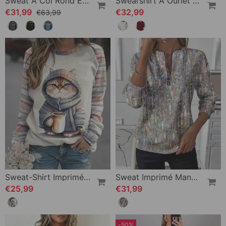
Sweat À Col Rond Et Coupe De Couleur
Swearshirt À Ourlet Irrégulier Et Manches Raglan
€31,99
€32,99
€63,99
Sweat-Shirt Imprimé Chat Mignon
Sweat Imprimé Manches Longues À Demi-Fermeture
€25,99
€31,99
-50%