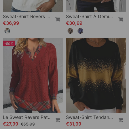
Sweat-Shirt Revers Boutonné Panachage Assemblé
Sweat-Shirt À Demi-Zip Avec Imprimé Vintage
€36,99
€30,99
-50%
Le Sweat Revers Patchwork À Carreaux
Sweat-Shirt Tendance Col Rond Dégradé
€27,99
€31,99
€55,99