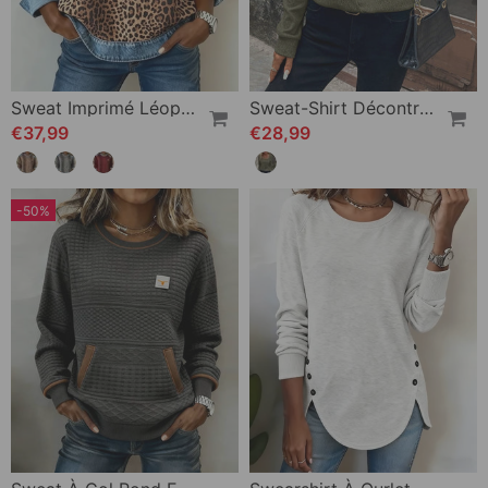
Sweat Imprimé Léopard Denim Patchwork
Sweat-Shirt Décontracté À Manches Longues Et Col Carré De Couleur Unie
€37,99
€28,99
-50%