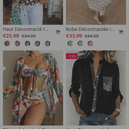
Haut Décontracté Imprimé À Manches Courtes Et Col En V
Robe Décontractée Imprimée À Col En V Et Demi-Manches
€25,99
€33,99
€34,99
€44,99
-13%