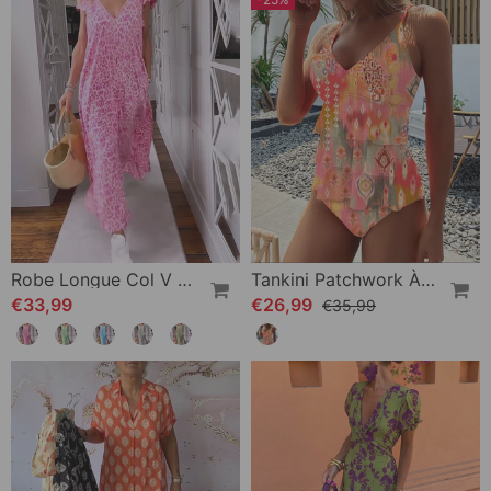
Robe Longue Col V En Imprimé À Manches Courtes
Tankini Patchwork À Volants Et Bretelles Imprimées
€33,99
€26,99
€35,99