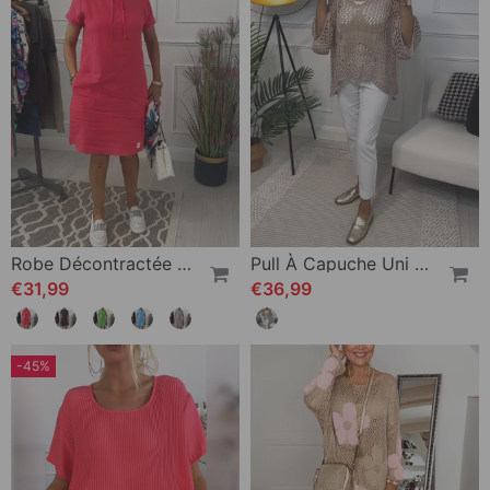
Robe Décontractée À Capuche Et Manches Courtes
Pull À Capuche Uni À Découpes Étoiles
€31,99
€36,99
-45%