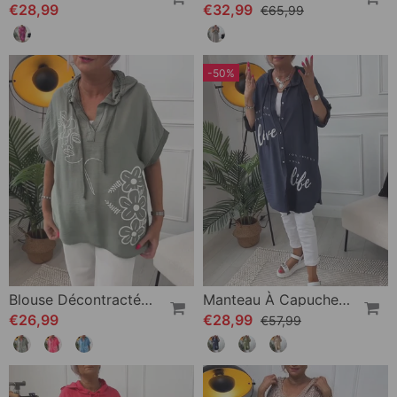
€28,99
€32,99
€65,99
-50%
Blouse Décontractée À Capuche Et Manches Courtes À Imprimé Floral
Manteau À Capuche Boutonné Imprimé Lettre
€26,99
€28,99
€57,99