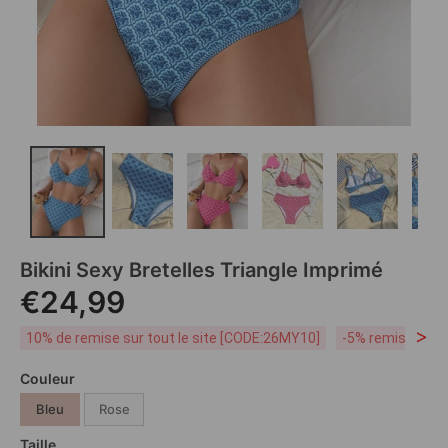
Bikini Sexy Bretelles Triangle Imprimé
€24,99
>
10% de remise sur tout le site [CODE:26MY10]
-5% remise dès 
Couleur
Bleu
Rose
Taille