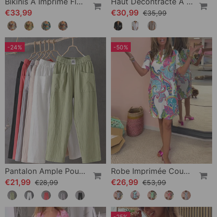
Bikinis À Imprimé Floral Et Cache-Maillot
Haut Décontracté À Empiècements Et Boutons À Sequins
€33,99
€30,99
€35,99
-24%
-50%
Pantalon Ample Pour Femme
Robe Imprimée Coupe Slim
€21,99
€26,99
€28,99
€53,99
-25%