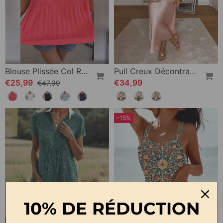
Blouse Plissée Col Rond Uni
Pull Creux Décontracté À Manches Longues Et Col Rond À Fleurs
€25,99
€34,99
€47,99
-15%
10% DE RÉDUCTION