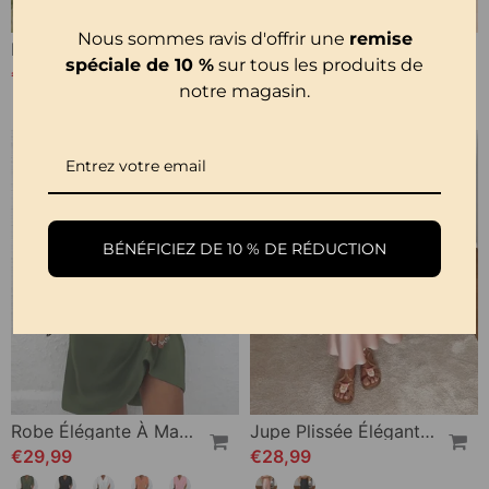
Nous sommes ravis d'offrir une
remise
Robe Florale Décontractée À Revers
Tankini Imprimée Avec Double Sangle
spéciale de 10 %
sur tous les produits de
€33,99
€27,99
€32,99
notre magasin.
BÉNÉFICIEZ DE 10 % DE RÉDUCTION
Robe Élégante À Manches Fendues De Couleur Unie
Jupe Plissée Élégante De Couleur Unie
€29,99
€28,99