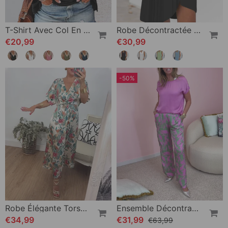
T-Shirt Avec Col En V Et Dentelle
Robe Décontractée Sans Manches À Col En V
€20,99
€30,99
-50%
Robe Élégante Torsadée À Col En V Et Imprimé Botanique
Ensemble Décontracté Imprimé Avec Poches Et Manches Courtes
€34,99
€31,99
€63,99