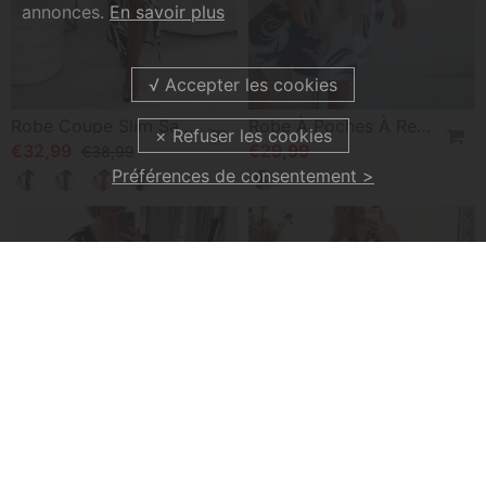
annonces.
En savoir plus
Robe Coupe Slim Sans Manches Avec Fente Imprimée Feuilles Et Plissée
Robe À Poches À Revers Et Imprimé Floral
€32,99
€29,99
€38,99
Préférences de consentement >