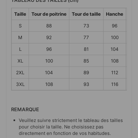
TABLEAU DES TAILLES (cm)
Taille
Tour de poitrine
Tour de taille
Hanche
Bas
S
88
73
96
M
92
77
100
L
96
81
104
XL
100
85
108
2XL
104
89
112
3XL
108
93
116
REMARQUE
Veuillez suivre strictement le tableau des tailles
pour choisir la taille. Ne choisissez pas
directement en fonction de vos habitudes.