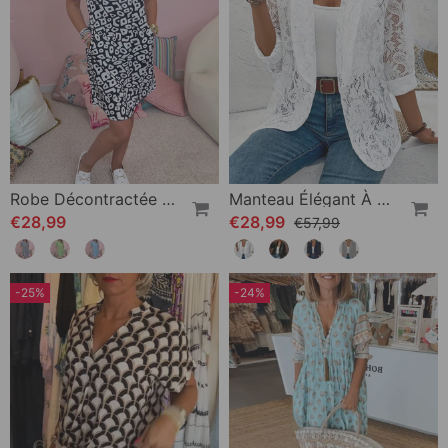
Robe Décontractée À Col En V Et Poche Imprimée
Manteau Élégant À Revers En Dentelle Florale De Couleur Unie
€28,99
€28,99
€57,99
-25%
-24%