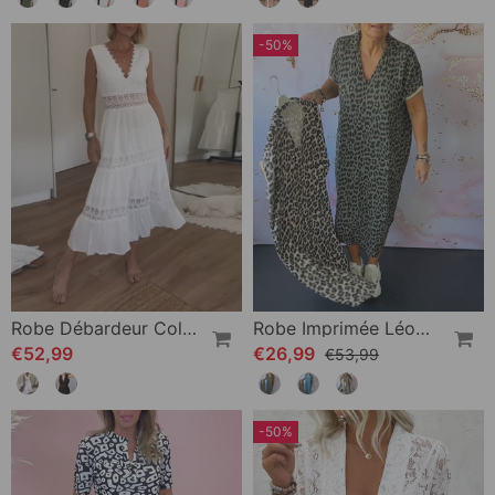
-50%
Robe Débardeur Col V En Dentelle
Robe Imprimée Léopard À Manches Courtes Et Col V
€52,99
€26,99
€53,99
-50%