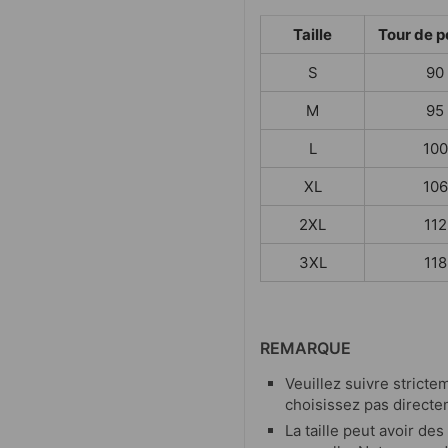
Taille
Tour de p
S
90
M
95
L
100
XL
106
2XL
112
3XL
118
REMARQUE
Veuillez suivre strictem
choisissez pas directe
La taille peut avoir de