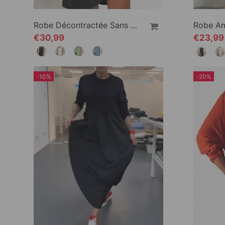
Robe Décontractée Sans Manches À Col En V
€30,99
€23,9
-10%
-20%