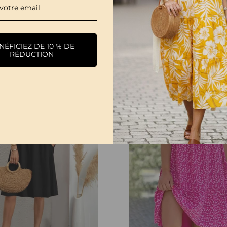
Robe Élégante À Manches Fendues De Couleur Unie
€21,99
€28,99
ÉFICIEZ DE 10 % DE
RÉDUCTION
-29%