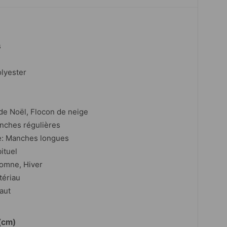
s
olyester
de Noël, Flocon de neige
nches régulières
e: Manches longues
ituel
tomne, Hiver
tériau
aut
(cm)