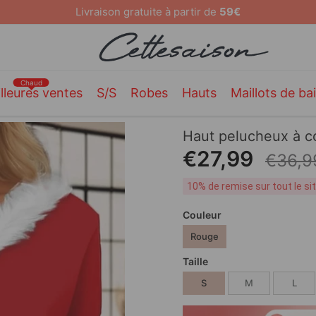
10 % de remise sur tout le site [CODE: 26MY10]
Chaud
lleures ventes
S/S
Robes
Hauts
Maillots de ba
Haut pelucheux à co
€27,99
€36,9
10% de remise sur tout le s
Couleur
Rouge
Taille
S
M
L