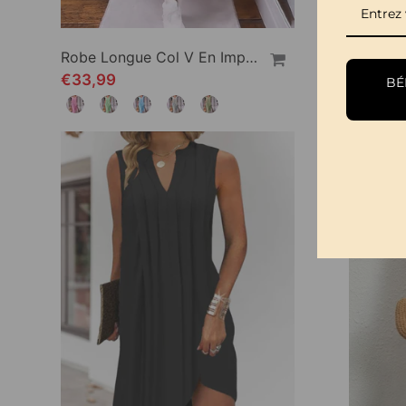
Robe Longue Col V En Imprimé À Manches Courtes
€33,99
€29,99
BÉN
-20%