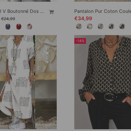
Haut Col V Boutonné Dos Manches 3/4
€34,99
€24,99
-14%