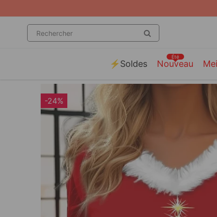
Été
⚡️Soldes
Nouveau
Mei
-24%