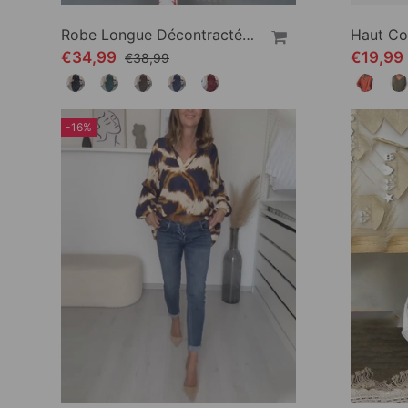
Robe Longue Décontractée De Couleur Unie
€34,99
€19,99
€38,99
-16%