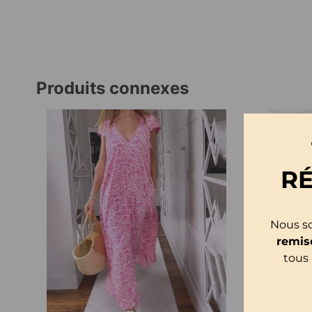
Produits connexes
R
Nous so
remis
tous 