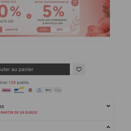
outer au panier
iron
139
points
RS
 PARTIR DE 59 EUROS