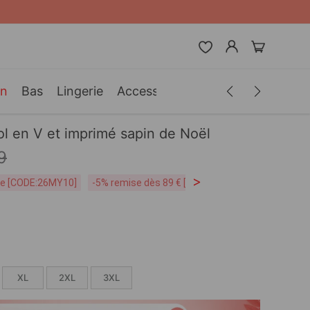
in
Bas
Lingerie
Accessoires
Hommes
Vêteme
l en V et imprimé sapin de Noël
9
>
ite [CODE:26MY10]
-5% remise dès 89 € [CODE:SP5]
Livraison Grat
XL
2XL
3XL