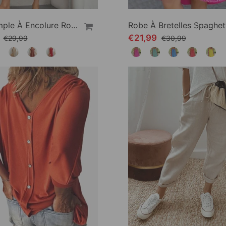
Robe Ample À Encolure Ronde
9
€21,99
€29,99
€30,99