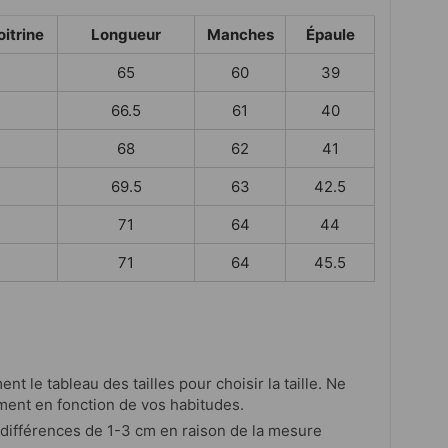
oitrine
Longueur
Manches
Épaule
65
60
39
66.5
61
40
68
62
41
69.5
63
42.5
71
64
44
71
64
45.5
ent le tableau des tailles pour choisir la taille. Ne
ment en fonction de vos habitudes.
s différences de 1-3 cm en raison de la mesure