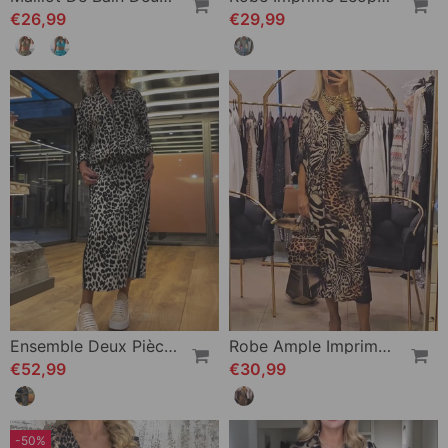
€26,99
€29,99
Ensemble Deux Pièces Jupe Rayée À Imprimé Léopard
Robe Ample Imprimé Léopard Col V
€52,99
€30,99
-50%