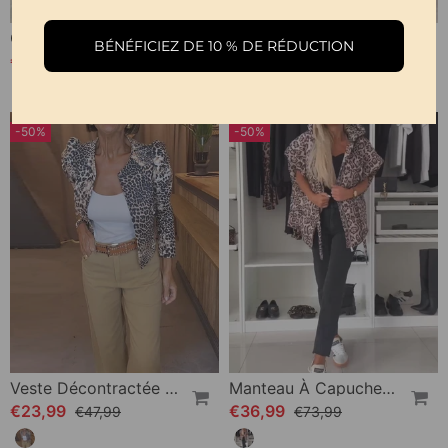
Chemise Patchwork Imprimé Léopard À Revers
Robe Élégante À Imprimé Léopard Avec Poche Zippée Et Patchwork
BÉNÉFICIEZ DE 10 % DE RÉDUCTION
€26,99
€39,99
-50%
-50%
Veste Décontractée À Manches Bouffantes Et Imprimé Léopard
Manteau À Capuche Zippé À Manches Raglan Léopard Tendance
€23,99
€36,99
€47,99
€73,99