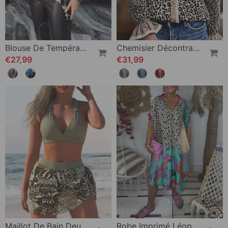
Blouse De Tempérament Imprimé Léopard À Revers
Chemisier Décontracté À Imprimé Léopard À Manches Longues
€27,99
€31,99
Maillot De Bain Deux Pièces Avec Soutien-Gorge Et Jupe
Robe Imprimé Léopard Avec Poches À Revers