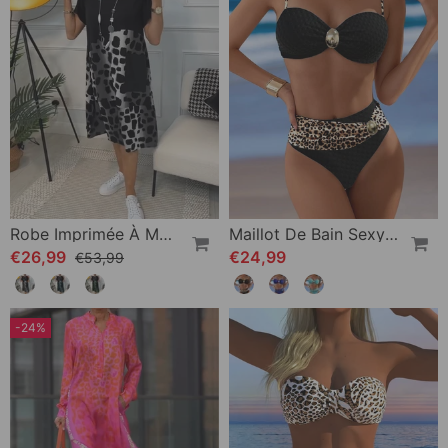
Robe Imprimée À Manches Courtes Et Col Rond
Maillot De Bain Sexy Imprimé Léopard Deux-Pièces
€26,99
€24,99
€53,99
-24%