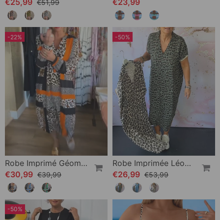
€25,99
€23,99
€51,99
-22%
-50%
Robe Imprimé Géométrique Léopard
Robe Imprimée Léopard À Manches Courtes Et Col V
€30,99
€26,99
€39,99
€53,99
-50%