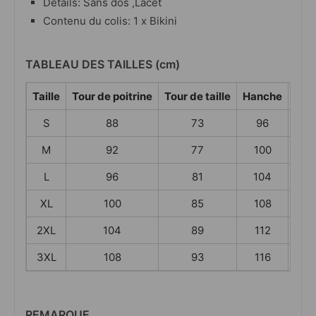
Détails: Sans dos ,Lacet
Contenu du colis: 1 x Bikini
TABLEAU DES TAILLES (cm)
Taille
Tour de poitrine
Tour de taille
Hanche
Bas
S
88
73
96
M
92
77
100
L
96
81
104
XL
100
85
108
2XL
104
89
112
3XL
108
93
116
REMARQUE