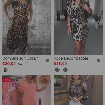
Combinaison Col En V Imprimé Léopard
Robe Décontractée Slim Imprimé Léopard
€30,99
€35,99
€61,99
-50%