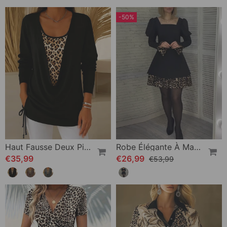
-50%
Haut Fausse Deux Pièces Lacet Léopard Imprimé
Robe Élégante À Manches Bouffantes Et Imprimé Léopard
€35,99
€26,99
€53,99