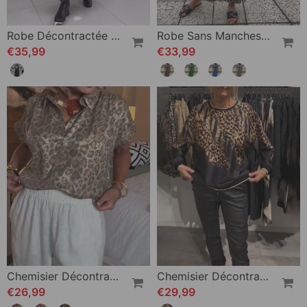
Robe Décontractée À Épaules Dénudées Et Imprimé Léopard
Robe Sans Manches À Motif Léopard
€35,99
€33,99
Chemisier Décontracté Imprimé Léopard
Chemisier Décontracté À Col Rond Et Imprimé Léopard
€26,99
€29,99