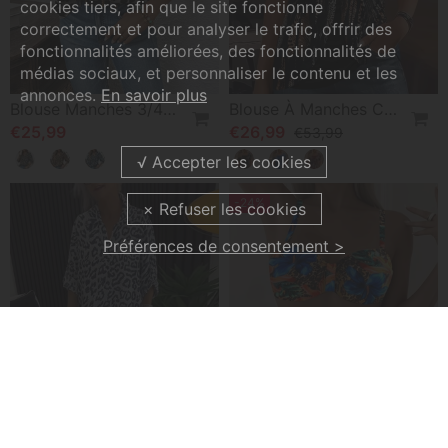
cookies tiers, afin que le site fonctionne
correctement et pour analyser le trafic, offrir des
fonctionnalités améliorées, des fonctionnalités de
médias sociaux, et personnaliser le contenu et les
annonces.
En savoir plus
Blouse Manches 3/4 Imprimé Léopard Ample
Blouse À Manches Courtes Imprimée Faux Deux Pièces
€25,99
€26,99
€53,99
-24%
Préférences de consentement >