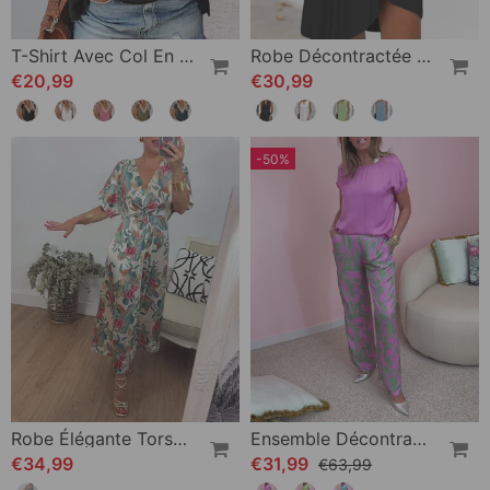
T-Shirt Avec Col En V Et Dentelle
Robe Décontractée Sans Manches À Col En V
€20,99
€30,99
-50%
Robe Élégante Torsadée À Col En V Et Imprimé Botanique
Ensemble Décontracté Imprimé Avec Poches Et Manches Courtes
€34,99
€31,99
€63,99