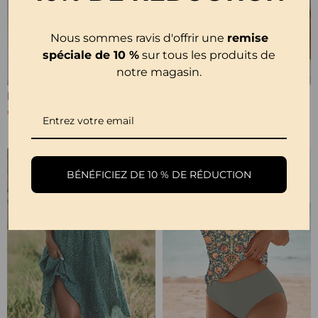
Nous sommes ravis d'offrir une
remise
spéciale de 10 %
sur tous les produits de
notre magasin.
Blouse Plissée Col Rond Uni
Pull Creux Décontracté À Manches Longues Et Col Rond À Fleurs
€25,99
€34,99
€47,99
-15%
BÉNÉFICIEZ DE 10 % DE RÉDUCTION