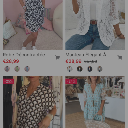
Robe Décontractée À Col En V Et Poche Imprimée
Manteau Élégant À Revers En Dentelle Florale De Couleur Unie
€28,99
€28,99
€57,99
-25%
-24%