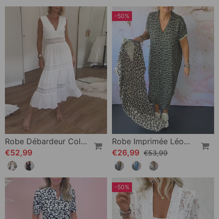
-50%
Robe Débardeur Col V En Dentelle
Robe Imprimée Léopard À Manches Courtes Et Col V
€52,99
€26,99
€53,99
-50%