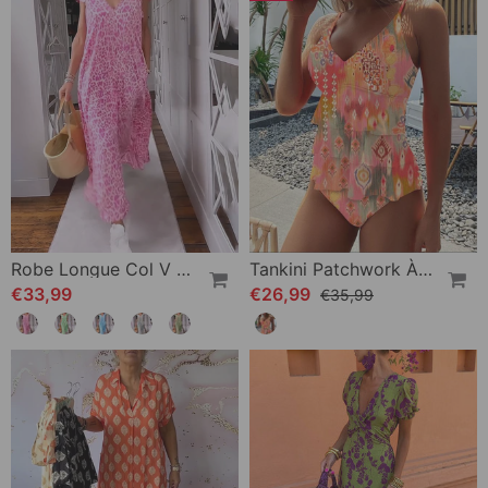
Robe Longue Col V En Imprimé À Manches Courtes
Tankini Patchwork À Volants Et Bretelles Imprimées
€33,99
€26,99
€35,99