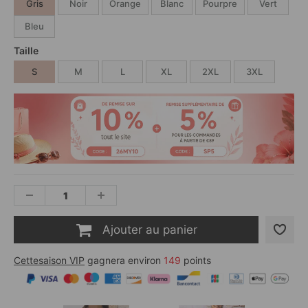
Gris
Noir
Orange
Blanc
Pourpre
Vert
Bleu
Taille
S
M
L
XL
2XL
3XL
Ajouter au panier
Cettesaison VIP
gagnera environ
149
points