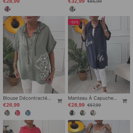
€28,99
€32,99
€65,99
-50%
Blouse Décontractée À Capuche Et Manches Courtes À Imprimé Floral
Manteau À Capuche Boutonné Imprimé Lettre
€26,99
€28,99
€57,99