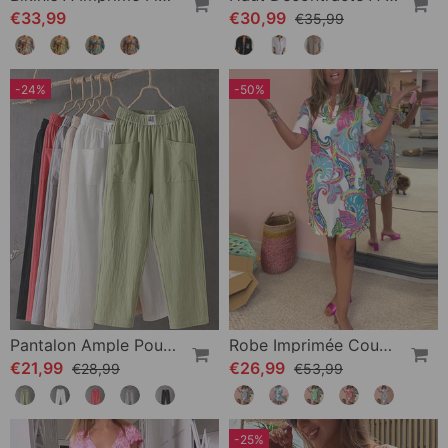
€33,99
€30,99
€35,99
-24%
-50%
Pantalon Ample Pour Femme
Robe Imprimée Coupe Slim
€21,99
€26,99
€28,99
€53,99
-25%