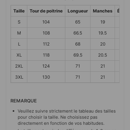
Taille
Tour de poitrine
Longueur
Manches
Épaul
S
104
65
19
58
M
108
66.5
19.5
60
L
112
68
20
62
XL
118
69.5
20.5
65
2XL
124
71
21
68
3XL
130
71
21
71
REMARQUE
Veuillez suivre strictement le tableau des tailles
pour choisir la taille. Ne choisissez pas
directement en fonction de vos habitudes.