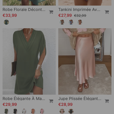
Robe Florale Décontractée À Revers
Tankini Imprimée Avec Double Sangle
€33,99
€27,99
€32,99
Robe Élégante À Manches Fendues De Couleur Unie
Jupe Plissée Élégante De Couleur Unie
€29,99
€28,99