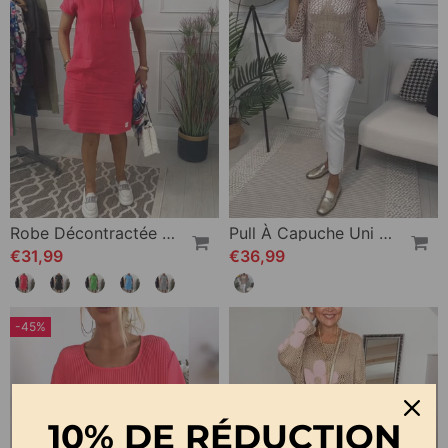
Robe Décontractée À Capuche Et Manches Courtes
Pull À Capuche Uni À Découpes Étoiles
€31,99
€36,99
-45%
10% DE RÉDUCTION