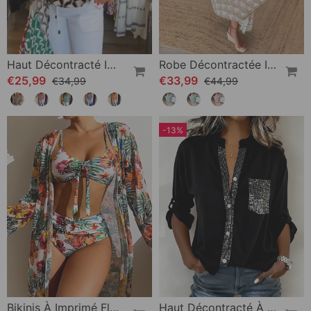
Haut Décontracté Imprimé À Manches Courtes Et Col En V
Robe Décontractée Imprimée À Col En V Et Demi-Manches
€25,99
€33,99
€34,99
€44,99
-13%
Bikinis À Imprimé Floral Et Cache-Maillot
Haut Décontracté À Empiècements Et Boutons À Sequins