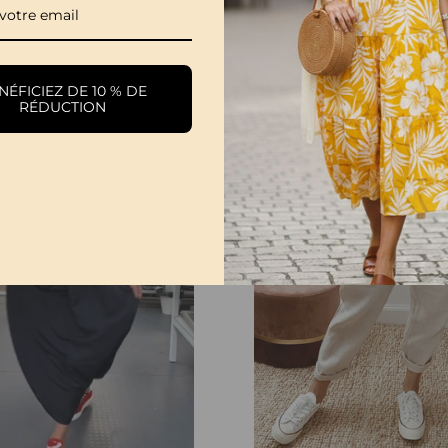
Robe Élégante À Manches Fendues De Couleur Unie
€34,99
€39,99
ÉFICIEZ DE 10 % DE
RÉDUCTION