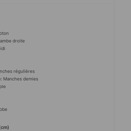
coton
jambe droite
idi
nches régulières
e: Manches demies
ple
Robe
(cm)