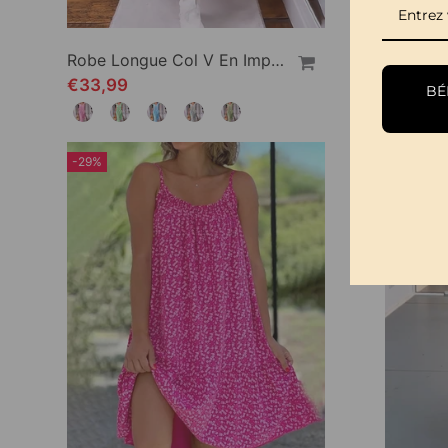
Robe Longue Col V En Imprimé À Manches Courtes
€33,99
€29,99
BÉN
-29%
-10%