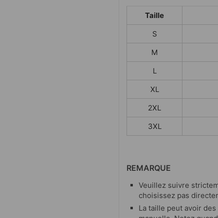
Taille
S
M
L
XL
2XL
3XL
REMARQUE
Veuillez suivre strictem
choisissez pas directe
La taille peut avoir de