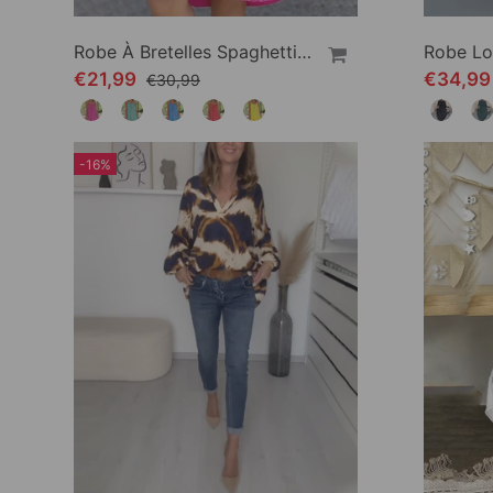
Robe À Bretelles Spaghetti Imprimée
€21,99
€34,9
€30,99
-16%