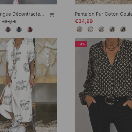
Robe Longue Décontractée De Couleur Unie
9
€34,99
€38,99
-14%