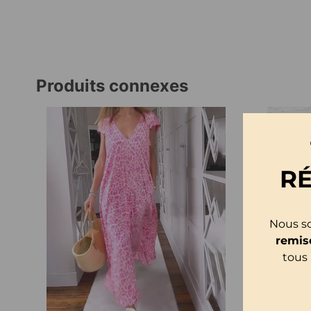
Produits connexes
R
Nous so
remis
tous 