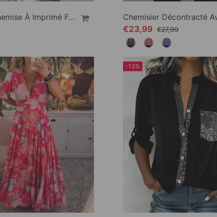
Robe Chemise À Imprimé Fendu
€23,99
€27,99
-13%