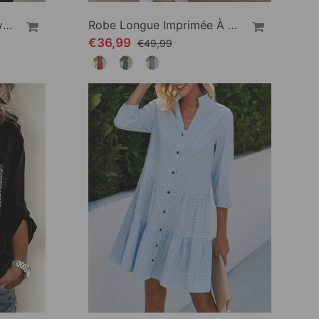
Chemisier Décontracté Avec Col En V
Robe Longue Imprimée À Encolure En V
€36,99
€49,99