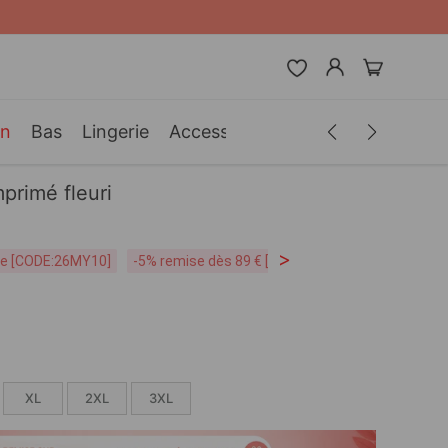
in
Bas
Lingerie
Accessoires
Hommes
Vêteme
primé fleuri
>
ite [CODE:26MY10]
-5% remise dès 89 € [CODE:SP5]
Livraison Grat
XL
2XL
3XL