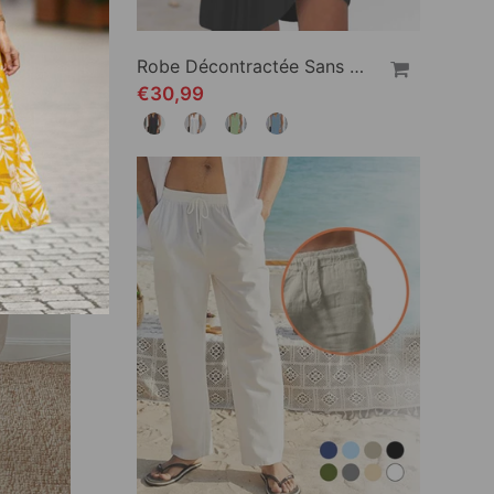
Robe Longue Ample Avec Revers Et Fente Latérale
Robe Décontractée Sans Manches À Col En V
€30,99