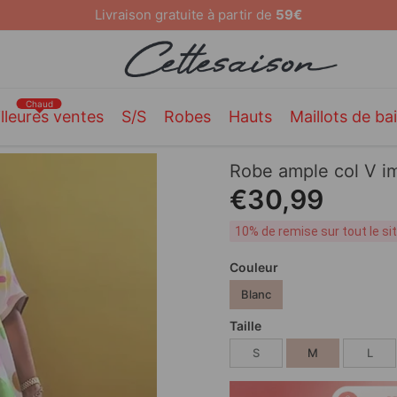
Livraison gratuite à partir de
59€
Chaud
lleures ventes
S/S
Robes
Hauts
Maillots de ba
Robe ample col V im
€30,99
10% de remise sur tout le s
Couleur
Blanc
Taille
S
M
L