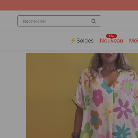
Été
⚡️Soldes
Nouveau
Mei