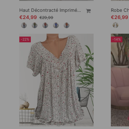
Haut Décontracté Imprimé À Col En V
€24,99
€26,99
€29,99
-22%
-14%