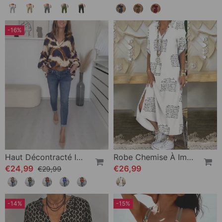
-16%
Haut Décontracté Imprimé À Col En V
Robe Chemise À Imprimé Fendu
€24,99
€26,99
€29,99
-14%
-15%