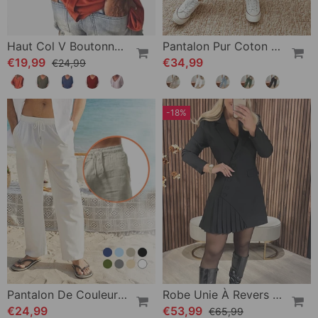
Haut Col V Boutonné Dos Manches 3/4
Pantalon Pur Coton Couleur Unie
€19,99
€34,99
€24,99
-18%
Pantalon De Couleur Unie Respirant En Coton Lin
Robe Unie À Revers Et Style Tailleur
€24,99
€53,99
€65,99