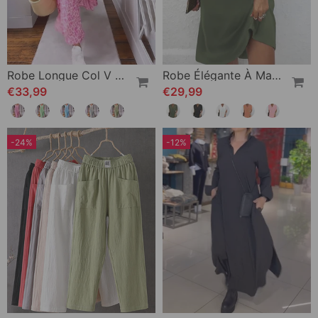
Robe Longue Col V En Imprimé À Manches Courtes
Robe Élégante À Manches Fendues De Couleur Unie
€33,99
€29,99
-24%
-12%