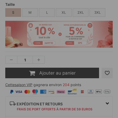
Taille
S
M
L
XL
2XL
3XL
Ajouter au panier
Cettesaison VIP
gagnera environ
204
points
EXPÉDITION ET RETOURS
FRAIS DE PORT OFFERTS À PARTIR DE 59 EUROS