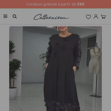
10 % de remise sur tout le site [CODE: 26MY10]