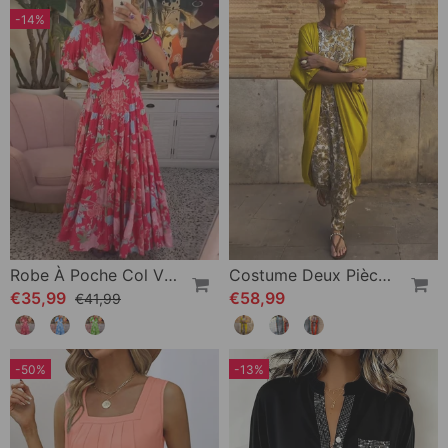
-14%
Robe À Poche Col V Imprimé Fleuri
Costume Deux Pièces Élégant À Imprimé Vintage
€35,99
€58,99
€41,99
-50%
-13%