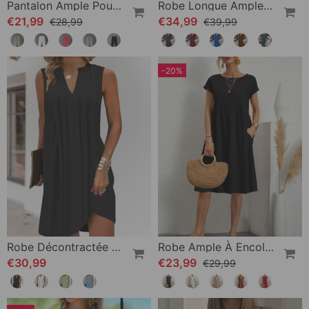
Pantalon Ample Pour Femme
Robe Longue Ample Avec Revers Et Fente Latérale
€21,99
€34,99
€28,99
€39,99
-20%
Robe Décontractée Sans Manches À Col En V
Robe Ample À Encolure Ronde
€30,99
€23,99
€29,99