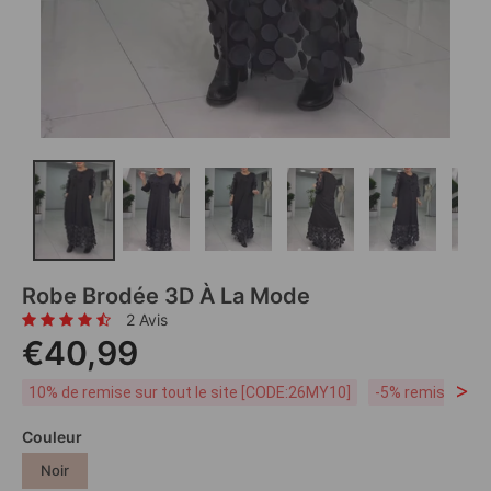
Robe Brodée 3D À La Mode
2 Avis
€40,99
>
10% de remise sur tout le site [CODE:26MY10]
-5% remise dès 
Couleur
Noir