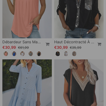
Débardeur Sans Manches À Encolure Carrée
Haut Décontracté À Empiècements Et Boutons À Sequins
€30,99
€30,99
€61,99
€35,99