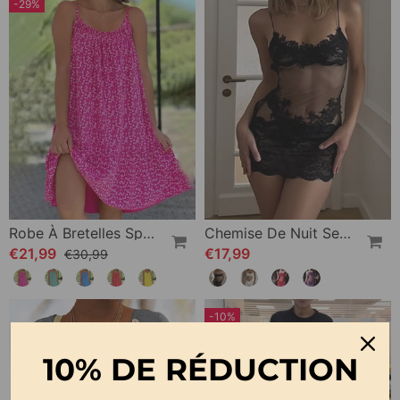
-29%
Robe À Bretelles Spaghetti Imprimée
Chemise De Nuit Sexy Unie En Dentelle
€21,99
€17,99
€30,99
-10%
10% DE RÉDUCTION