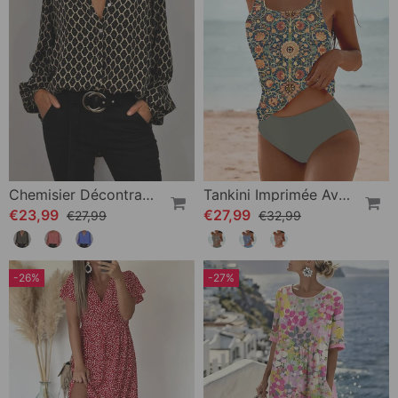
Chemisier Décontracté Avec Col En V
Tankini Imprimée Avec Double Sangle
€23,99
€27,99
€27,99
€32,99
-26%
-27%