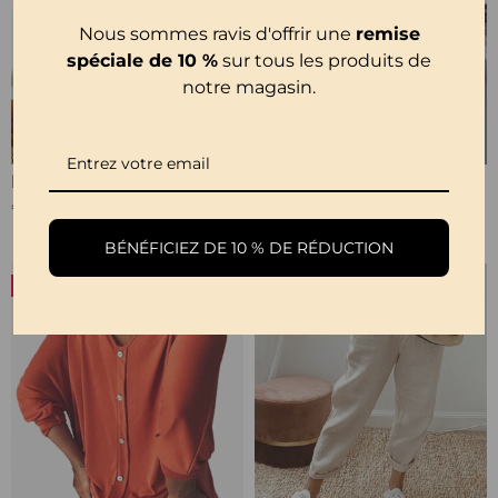
Nous sommes ravis d'offrir une
remise
spéciale de 10 %
sur tous les produits de
notre magasin.
Haut Gris Uni Confortable À Manches Courtes
Robe Longue Décontractée De Couleur Unie
€23,99
€34,99
€38,99
BÉNÉFICIEZ DE 10 % DE RÉDUCTION
-20%