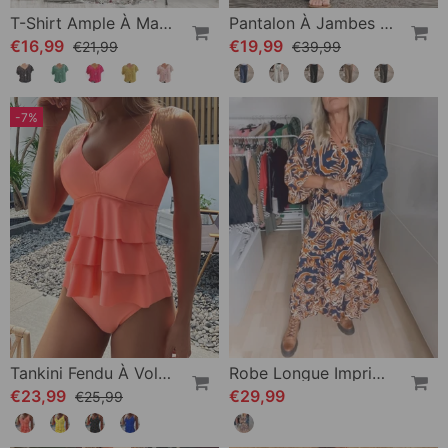
T-Shirt Ample À Manches Courtes Et Col V
Pantalon À Jambes Droites Et Taille Élastique
€16,99
€19,99
€21,99
€39,99
-7%
Tankini Fendu À Volants De Couleur Unie
Robe Longue Imprimée À Col En V
€23,99
€29,99
€25,99