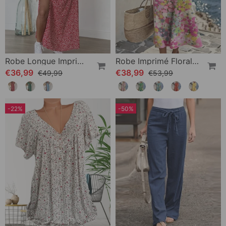
Robe Longue Imprimée À Encolure En V
Robe Imprimé Floral Ample
€36,99
€38,99
€49,99
€53,99
-22%
-50%