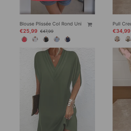
Blouse Plissée Col Rond Uni
€25,99
€34,99
€47,99