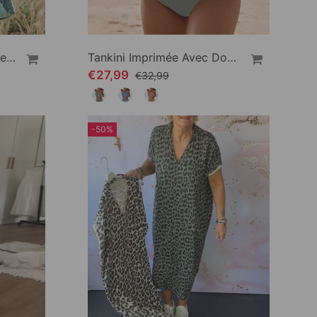
Robe Florale Décontractée À Revers
Tankini Imprimée Avec Double Sangle
€27,99
€32,99
-50%