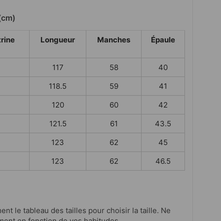
(cm)
trine
Longueur
Manches
Épaule
117
58
40
118.5
59
41
120
60
42
121.5
61
43.5
123
62
45
123
62
46.5
ent le tableau des tailles pour choisir la taille. Ne
ment en fonction de vos habitudes.