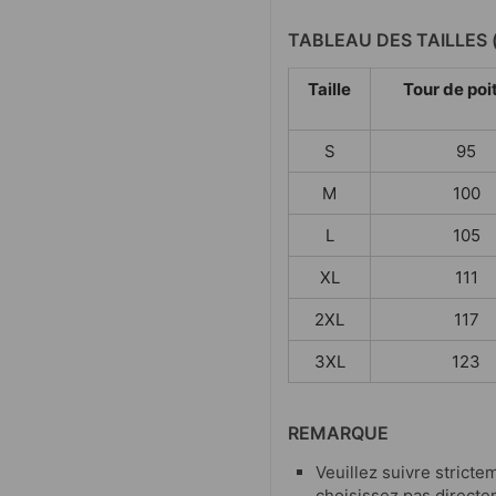
TABLEAU DES TAILLES 
Taille
Tour de poi
S
95
M
100
L
105
XL
111
2XL
117
3XL
123
REMARQUE
Veuillez suivre strictem
choisissez pas directe