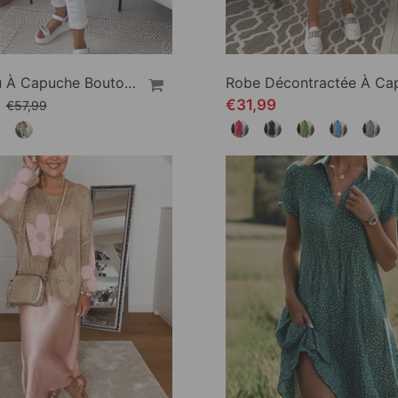
Manteau À Capuche Boutonné Imprimé Lettre
9
€31,99
€57,99