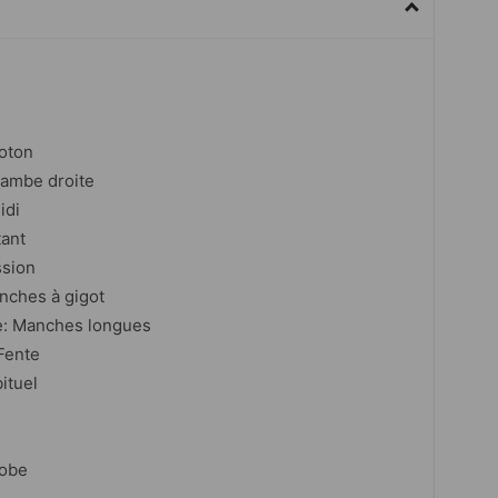
coton
jambe droite
idi
tant
ssion
nches à gigot
e: Manches longues
Fente
ituel
Robe