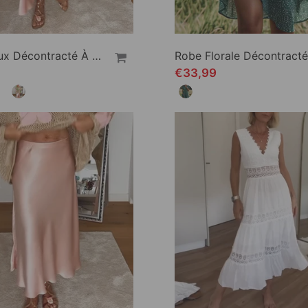
Pull Creux Décontracté À Manches Longues Et Col Rond À Fleurs
€33,99