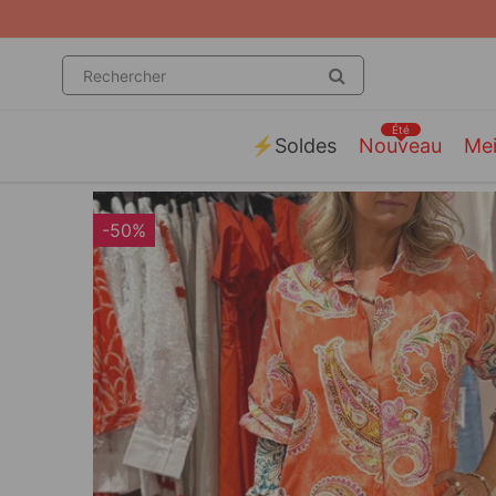
Livraison gratui
Été
⚡️Soldes
Nouveau
Mei
-50%