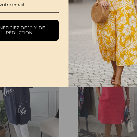
ÉFICIEZ DE 10 % DE
Robe Décontractée À Manches Courtes Et Imprimé Lettre Simple
RÉDUCTION
€28,99