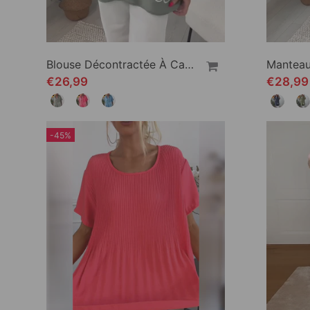
Blouse Décontractée À Capuche Et Manches Courtes À Imprimé Floral
€26,99
€28,9
-45%