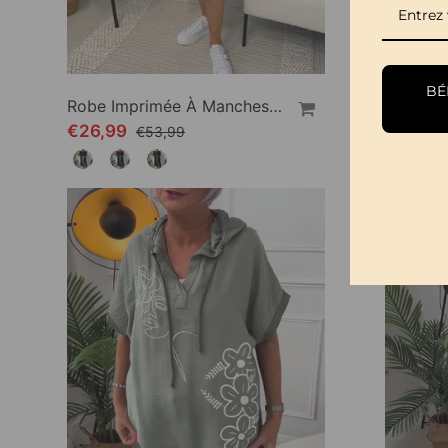
BÉN
Robe Imprimée À Manches Courtes Et Col Rond
€26,99
€33,99
€53,99
-50%