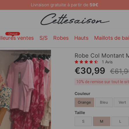
te à partir de
59€
Chaud
lleures ventes
S/S
Robes
Hauts
Maillots de ba
Robe Col Montant 
1 Avis
€30,99
€61,9
10% de remise sur tout le s
Couleur
Orange
Bleu
Vert
Taille
S
M
L