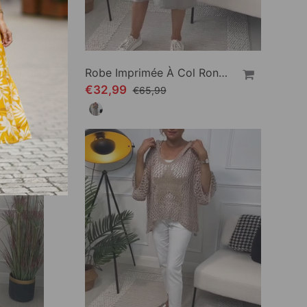
Robe Ample Décontractée À Imprimé Floral Et Poches À Manches Courtes
Robe Imprimée À Col Rond Et Manches Courtes
€32,99
€65,99