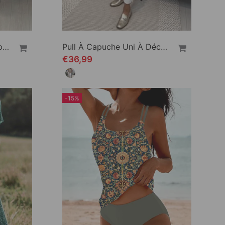
Robe Décontractée À Capuche Et Manches Courtes
Pull À Capuche Uni À Découpes Étoiles
€36,99
-15%