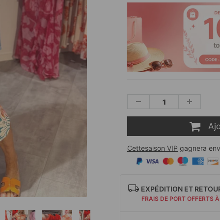
Aj
Cettesaison VIP
gagnera env
EXPÉDITION ET RETOU
FRAIS DE PORT OFFERTS À