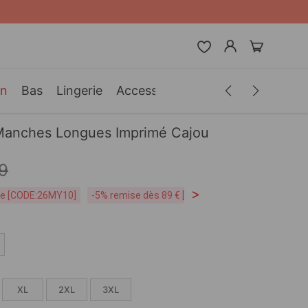
in
Bas
Lingerie
Accessoires
Hommes
Vêteme
Manches Longues Imprimé Cajou
9
>
ite [CODE:26MY10]
-5% remise dès 89 € [CODE:SP5]
Livraison Grat
XL
2XL
3XL