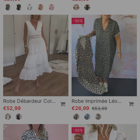
-50%
Robe Débardeur Col V En Dentelle
Robe Imprimée Léopard À Manches Courtes Et Col V
€52,99
€26,99
€53,99
-50%