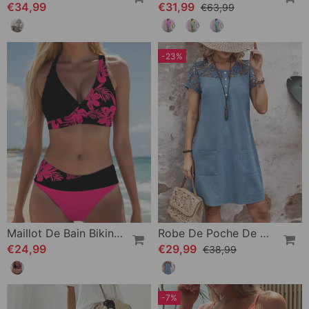
€34,99
€31,99
€63,99
-23%
Maillot De Bain Bikini À Motif Floral
Robe De Poche De Couleur Unie Avec Manches Courtes En Dentelle Creuse
€24,99
€29,99
€38,99
-7%