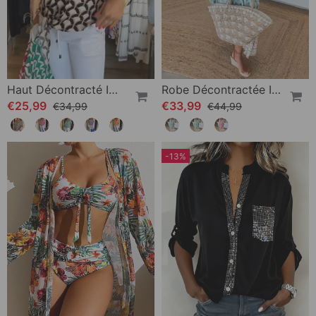
Haut Décontracté Imprimé À Manches Courtes Et Col En V
Robe Décontractée Imprimée À Col En V Et Demi-Manches
€25,99
€33,99
€34,99
€44,99
-13%