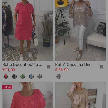
Robe Décontractée À Capuche Et Manches Courtes
Pull À Capuche Uni À Découpes Étoiles
€31,99
€36,99
-45%