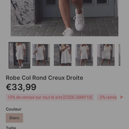
Robe Col Rond Creux Droite
€33,99
>
10% de remise sur tout le site [CODE:26MY10]
-5% remise dès 
Couleur
Blanc
Taille