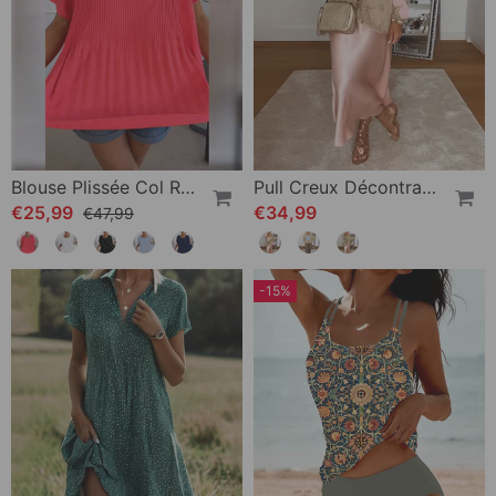
Blouse Plissée Col Rond Uni
Pull Creux Décontracté À Manches Longues Et Col Rond À Fleurs
€25,99
€34,99
€47,99
-15%