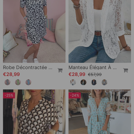
Robe Décontractée À Col En V Et Poche Imprimée
Manteau Élégant À Revers En Dentelle Florale De Couleur Unie
€28,99
€28,99
€57,99
-25%
-24%