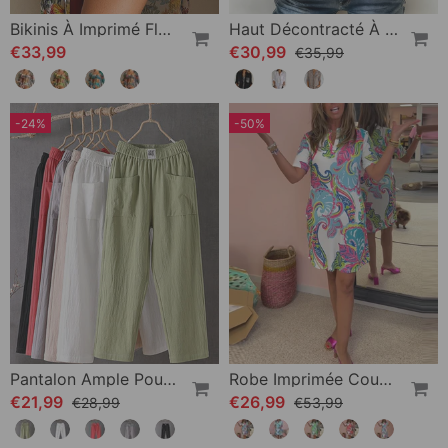
Bikinis À Imprimé Floral Et Cache-Maillot
Haut Décontracté À Empiècements Et Boutons À Sequins
€33,99
€30,99
€35,99
-24%
-50%
Pantalon Ample Pour Femme
Robe Imprimée Coupe Slim
€21,99
€26,99
€28,99
€53,99