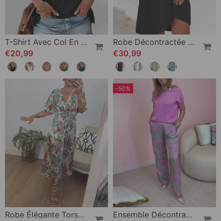
T-Shirt Avec Col En V Et Dentelle
Robe Décontractée Sans Manches À Col En V
€20,99
€30,99
-50%
Robe Élégante Torsadée À Col En V Et Imprimé Botanique
Ensemble Décontracté Imprimé Avec Poches Et Manches Courtes