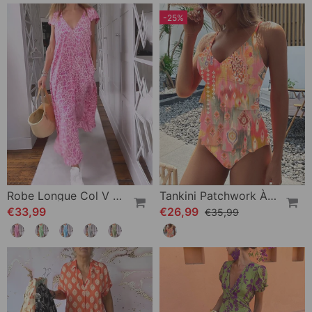
-25%
Robe Longue Col V En Imprimé À Manches Courtes
Tankini Patchwork À Volants Et Bretelles Imprimées
€33,99
€26,99
€35,99