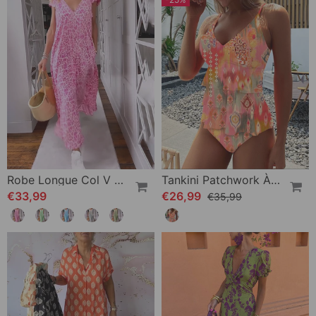
Robe Longue Col V En Imprimé À Manches Courtes
Tankini Patchwork À Volants Et Bretelles Imprimées
€33,99
€26,99
€35,99