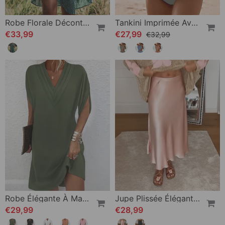
Robe Florale Décontractée À Revers
Tankini Imprimée Avec Double Sangle
€33,99
€27,99
€32,99
Robe Élégante À Manches Fendues De Couleur Unie
Jupe Plissée Élégante De Couleur Unie
€29,99
€28,99