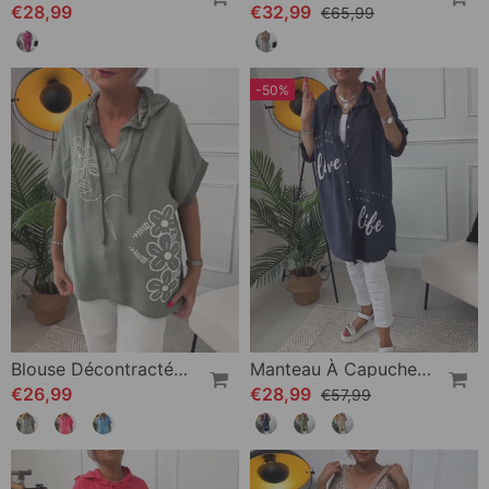
€28,99
€32,99
€65,99
-50%
Blouse Décontractée À Capuche Et Manches Courtes À Imprimé Floral
Manteau À Capuche Boutonné Imprimé Lettre
€26,99
€28,99
€57,99