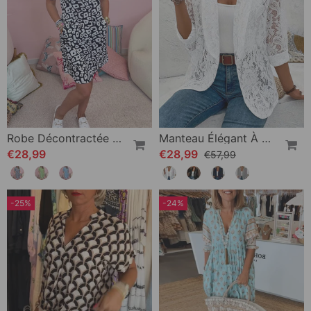
Robe Décontractée À Col En V Et Poche Imprimée
Manteau Élégant À Revers En Dentelle Florale De Couleur Unie
€28,99
€28,99
€57,99
-25%
-24%