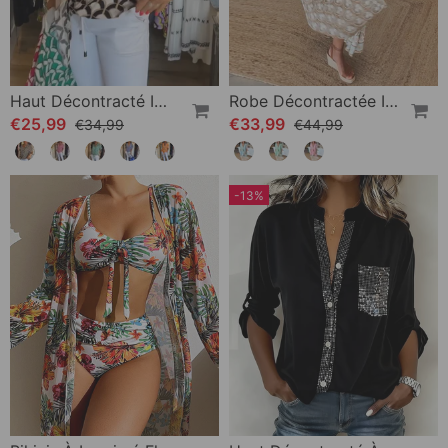
Haut Décontracté Imprimé À Manches Courtes Et Col En V
Robe Décontractée Imprimée À Col En V Et Demi-Manches
€25,99
€33,99
€34,99
€44,99
-13%