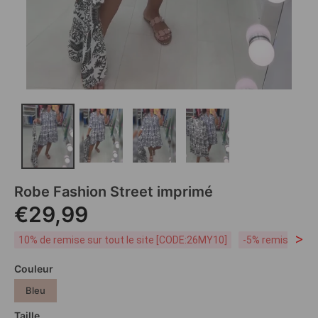
Robe Fashion Street imprimé
€29,99
>
10% de remise sur tout le site [CODE:26MY10]
-5% remise dès 
Couleur
Bleu
Taille