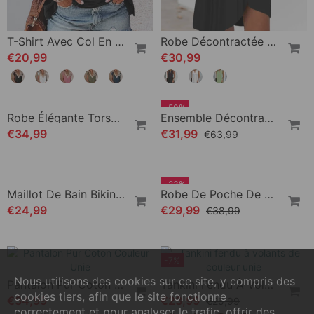
T-Shirt Avec Col En V Et Dentelle
Robe Décontractée Sans Manches À Col En V
€20,99
€30,99
-50%
Nous utilisons des cookies sur ce site, y compris des
Robe Élégante Torsadée À Col En V Et Imprimé Botanique
Ensemble Décontracté Imprimé Avec Poches Et Manches Courtes
cookies tiers, afin que le site fonctionne
€34,99
€31,99
€63,99
correctement et pour analyser le trafic, offrir des