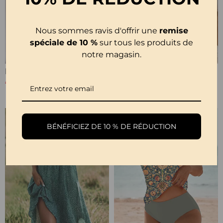
Nous sommes ravis d'offrir une
remise
spéciale de 10 %
sur tous les produits de
notre magasin.
Blouse Plissée Col Rond Uni
Pull Creux Décontracté À Manches Longues Et Col Rond À Fleurs
€25,99
€34,99
€47,99
-15%
BÉNÉFICIEZ DE 10 % DE RÉDUCTION