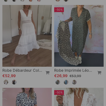
-50%
Robe Débardeur Col V En Dentelle
Robe Imprimée Léopard À Manches Courtes Et Col V
€52,99
€26,99
€53,99
-50%