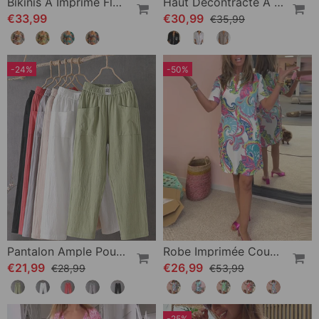
Bikinis À Imprimé Floral Et Cache-Maillot
Haut Décontracté À Empiècements Et Boutons À Sequins
€33,99
€30,99
€35,99
-24%
-50%
Pantalon Ample Pour Femme
Robe Imprimée Coupe Slim
€21,99
€26,99
€28,99
€53,99
-25%