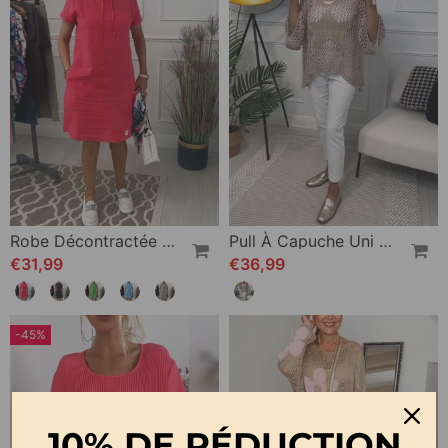
Robe Décontractée À Capuche Et Manches Courtes
Pull À Capuche Uni À Découpes Étoiles
€31,99
€36,99
-45%
10% DE RÉDUCTION