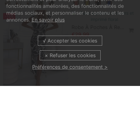
fonctionnalités améliorées, des fonctionnalités de
médias sociaux, et personnaliser le contenu et les
-23%
annonces.
En savoir plus
Préférences de consentement >
Maillot De Bain Bikini À Motif Floral
Robe De Poche De Couleur Unie Avec Manches Courtes En Dentelle Creuse
€24,99
€29,99
€38,99
-7%
Pantalon Pur Coton Couleur Unie
Tankini Fendu À Volants De Couleur Unie
€34,99
€23,99
€25,99