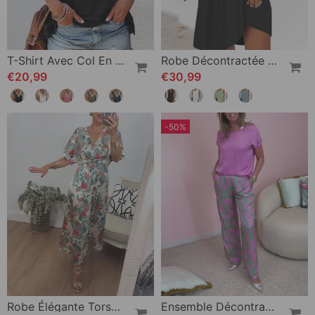
T-Shirt Avec Col En V Et Dentelle
Robe Décontractée Sans Manches À Col En V
€20,99
€30,99
-50%
Robe Élégante Torsadée À Col En V Et Imprimé Botanique
Ensemble Décontracté Imprimé Avec Poches Et Manches Courtes