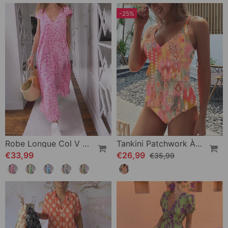
-25%
Robe Longue Col V En Imprimé À Manches Courtes
Tankini Patchwork À Volants Et Bretelles Imprimées
€33,99
€26,99
€35,99