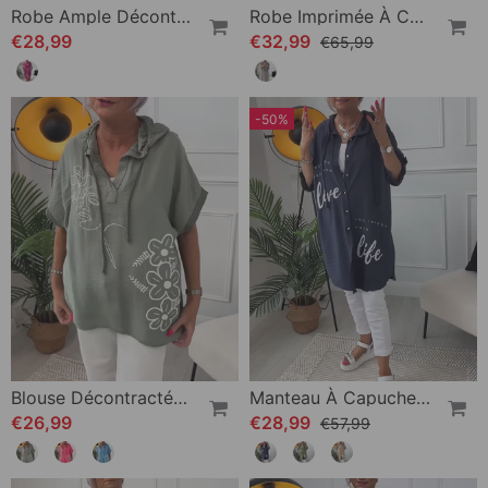
Robe Ample Décontractée À Imprimé Floral Et Poches À Manches Courtes
Robe Imprimée À Col Rond Et Manches Courtes
€28,99
€32,99
€65,99
-50%
Blouse Décontractée À Capuche Et Manches Courtes À Imprimé Floral
Manteau À Capuche Boutonné Imprimé Lettre
€26,99
€28,99
€57,99