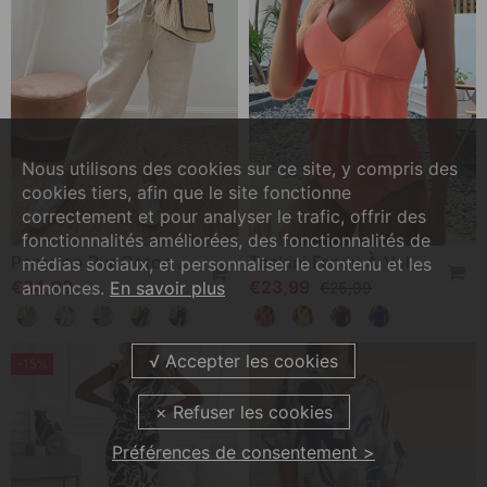
Nous utilisons des cookies sur ce site, y compris des
cookies tiers, afin que le site fonctionne
correctement et pour analyser le trafic, offrir des
fonctionnalités améliorées, des fonctionnalités de
Pantalon Pur Coton Couleur Unie
Tankini Fendu À Volants De Couleur Unie
médias sociaux, et personnaliser le contenu et les
€34,99
€23,99
annonces.
En savoir plus
€25,99
-15%
Préférences de consentement >