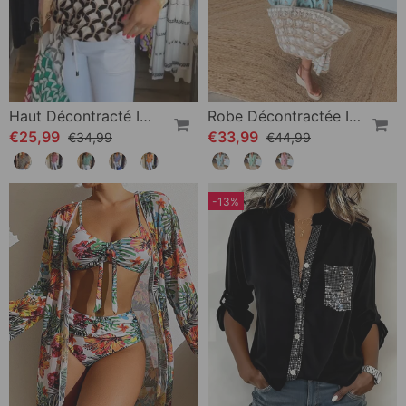
Haut Décontracté Imprimé À Manches Courtes Et Col En V
Robe Décontractée Imprimée À Col En V Et Demi-Manches
€25,99
€33,99
€34,99
€44,99
-13%