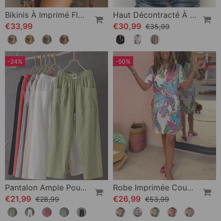
Bikinis À Imprimé Floral Et Cache-Maillot
Haut Décontracté À Empiècements Et Boutons À Sequins
€33,99
€30,99
€35,99
-24%
-50%
Pantalon Ample Pour Femme
Robe Imprimée Coupe Slim
€21,99
€26,99
€28,99
€53,99