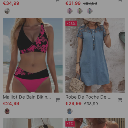
€34,99
€31,99
€63,99
-23%
Maillot De Bain Bikini À Motif Floral
Robe De Poche De Couleur Unie Avec Manches Courtes En Dentelle Creuse
€24,99
€29,99
€38,99
-7%