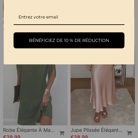
Robe Florale Décontractée À Revers
Tankini Imprimée Avec Double Sangle
€33,99
€27,99
€32,99
BÉNÉFICIEZ DE 10 % DE RÉDUCTION
Robe Élégante À Manches Fendues De Couleur Unie
Jupe Plissée Élégante De Couleur Unie
€29,99
€28,99