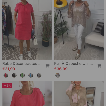
Robe Décontractée À Capuche Et Manches Courtes
Pull À Capuche Uni À Découpes Étoiles
€31,99
€36,99
-45%