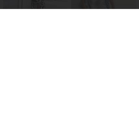
Robe Coupe Slim Sans Manches Avec Fente Imprimée Feuilles Et Plissée
Robe À Poches À Revers Et Imprimé Floral
€32,99
€29,99
€38,99