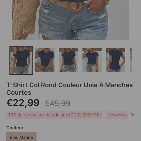
T-Shirt Col Rond Couleur Unie À Manches
Courtes
€22,99
€45,99
>
10% de remise sur tout le site [CODE:26MY10]
-5% remise dès 
Couleur
Bleu Marine