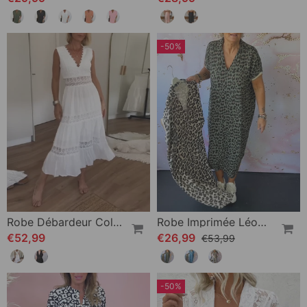
-50%
Robe Débardeur Col V En Dentelle
Robe Imprimée Léopard À Manches Courtes Et Col V
€52,99
€26,99
€53,99
-50%