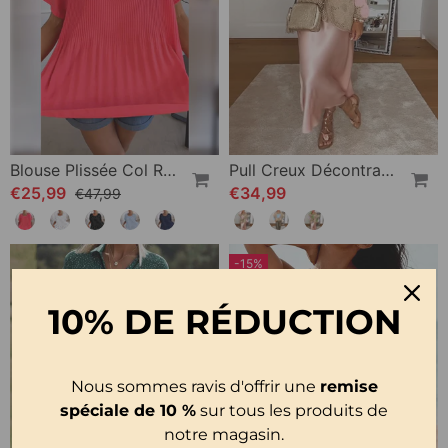
Blouse Plissée Col Rond Uni
Pull Creux Décontracté À Manches Longues Et Col Rond À Fleurs
€25,99
€34,99
€47,99
-15%
10% DE RÉDUCTION
Nous sommes ravis d'offrir une
remise
spéciale de 10 %
sur tous les produits de
notre magasin.