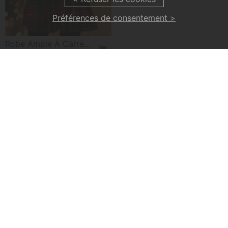
Préférences de consentement >
Robe Ample À Carreaux De Noël
€24,99
Chemisier Élégant À Col Rond Et Bouton
Robe En Velours À Manches Longues
€23,99
€18,99