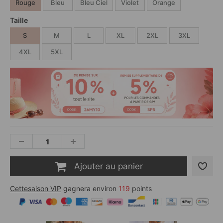
Rouge
Bleu
Bleu Ciel
Violet
Orange
Taille
S
M
L
XL
2XL
3XL
4XL
5XL
Ajouter au panier
Cettesaison VIP
gagnera environ
119
points