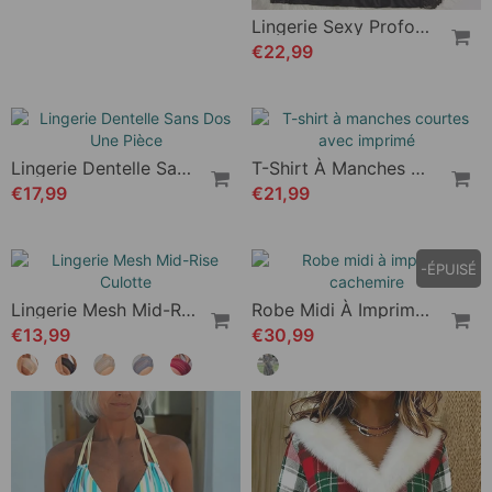
Robe Unie Avec Fermeture Éclair
Lingerie Sexy Profond Décolleté En V
€35,99
€22,99
Lingerie Dentelle Sans Dos Une Pièce
T-Shirt À Manches Courtes Avec Imprimé
€17,99
€21,99
-ÉPUISÉ
Lingerie Mesh Mid-Rise Culotte
Robe Midi À Imprimé Cachemire
€13,99
€30,99