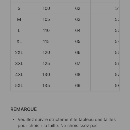
S
100
62
51
M
105
63
52
L
110
64
53
XL
115
65
54
2XL
120
66
55
3XL
125
67
56
4XL
130
68
57
5XL
135
69
58
REMARQUE
Veuillez suivre strictement le tableau des tailles
pour choisir la taille. Ne choisissez pas