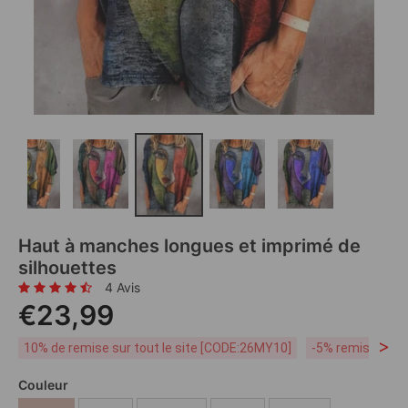
Haut à manches longues et imprimé de
silhouettes
4 Avis
€23,99
>
10% de remise sur tout le site [CODE:26MY10]
-5% remise dès 
Couleur