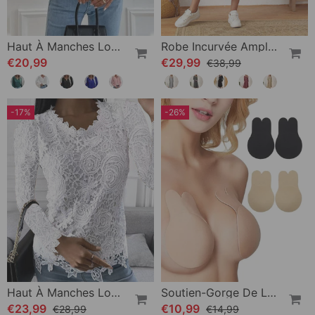
Haut À Manches Longues De Couleur Unie
Robe Incurvée Ample À Manches Longues
€20,99
€29,99
€38,99
-17%
-26%
Haut À Manches Longues En Dentelle
Soutien-Gorge De Levage Invisible Adhésif
€23,99
€10,99
€28,99
€14,99