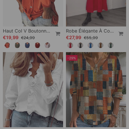
Haut Col V Boutonné Dos Manches 3/4
Robe Élégante À Col En V Et Manches Longues
€19,99
€27,99
€24,99
€55,99
-29%