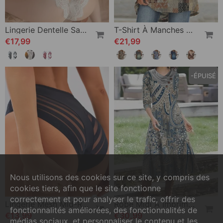
Lingerie Dentelle Sans Dos Une Pièce
T-Shirt À Manches Courtes Avec Imprimé
€17,99
€21,99
-ÉPUISÉ
Nous utilisons des cookies sur ce site, y compris des
cookies tiers, afin que le site fonctionne
correctement et pour analyser le trafic, offrir des
Lingerie Mesh Mid-Rise Culotte
Robe Midi À Imprimé Cachemire
fonctionnalités améliorées, des fonctionnalités de
€13,99
€30,99
médias sociaux, et personnaliser le contenu et les