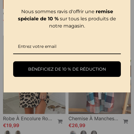
Nous sommes ravis d'offrir une
remise
Chemisier En Dentelle À Panneaux Imprimés
T-Shirt Femme Uni Col V Manches Longues
spéciale de 10 %
sur tous les produits de
€21,99
€21,99
notre magasin.
-ÉPUISÉ
BÉNÉFICIEZ DE 10 % DE RÉDUCTION
Robe À Encolure Ronde En Imprimé Léopard
Chemise À Manches Longues Avec Imprimé À Carreaux
€19,99
€26,99