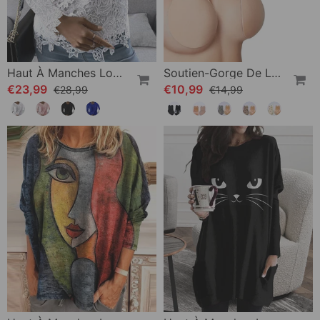
Haut À Manches Longues En Dentelle
Soutien-Gorge De Levage Invisible Adhésif
€23,99
€10,99
€28,99
€14,99