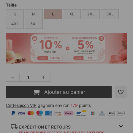
Taille
S
M
L
XL
2XL
3XL
4XL
5XL
Ajouter au panier
Cettesaison VIP
gagnera environ
179
points
EXPÉDITION ET RETOURS
FRAIS DE PORT OFFERTS À PARTIR DE 59 EUROS