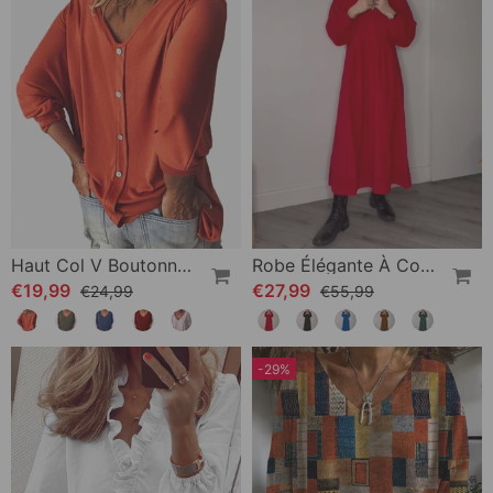
Haut Col V Boutonné Dos Manches 3/4
Robe Élégante À Col En V Et Manches Longues
€19,99
€27,99
€24,99
€55,99
-29%