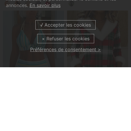
annonces.
En savoir plus
Préférences de consentement >
Maillot De Bain Rayé Imprimé Deux-Pièces
Haut En Peluche À Col En V Et Patchwork À Carreaux
€27,99
€34,99