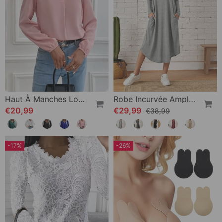
Haut À Manches Longues De Couleur Unie
Robe Incurvée Ample À Manches Longues
€20,99
€29,99
€38,99
-17%
-26%