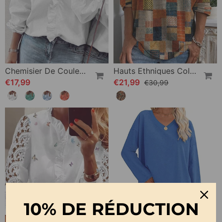
Chemisier De Couleur Unie À Manches Bouffantes
Hauts Ethniques Colorés
€17,99
€21,99
€30,99
10% DE RÉDUCTION