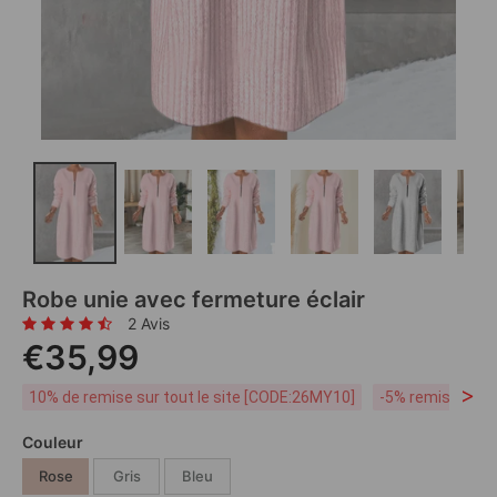
Robe unie avec fermeture éclair
2 Avis
€35,99
>
10% de remise sur tout le site [CODE:26MY10]
-5% remise dès 
Couleur
Rose
Gris
Bleu